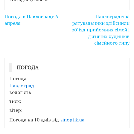
Навігація
Погода в Павлограде 6
Павлоградські
записів
апреля
рятувальники здійснили
об’їзд прийомних сімей і
дитячих будинків
сімейного типу
ПОГОДА
Погода
Павлоград
вологість:
тиск:
вітер:
Погода на 10 днів від
sinoptik.ua