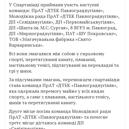
У Спартакіаді приймали участь наступні
команди: ПрАТ «ДТЕК Павлоградвугілля»,
Молодіжна рада ПрАТ «ДТЕК Павлоградвугілля»,
ДП «Селідіввугілля», ДП «Первомайськвугілля»,
ДП «Шахта ім. М.С. Сургая», 8 ВГРЗ м. Павлоград,
ДП «Мирноградвугілля», ПАТ «ШУ Покровське»,
ТОВ «Збагачувальна фабрика «Свято-
Варваринська».
Всі вони змагалися між собою у гирьовому
спорті, перетягуванні канату, плаванні,
настільному тенісі, підтягуванні на перекладні та
грі у шахи.
За підсумками змагань, переможцем спартакіади
стала команда ПрАТ «ДТЕК «Павлоградвугілля»,
яка одержала перемогу майже у всіх видах
спорту, а саме з плавання, настільного тенісу,
шахів та перетягуванні канату.
Друге місце посіла команда Молодіжної ради
ПрАТ «ДТЕК «Павлоградвугілля» та почесне
третє місце дісталось команді ДП
«Селідіввугілля».