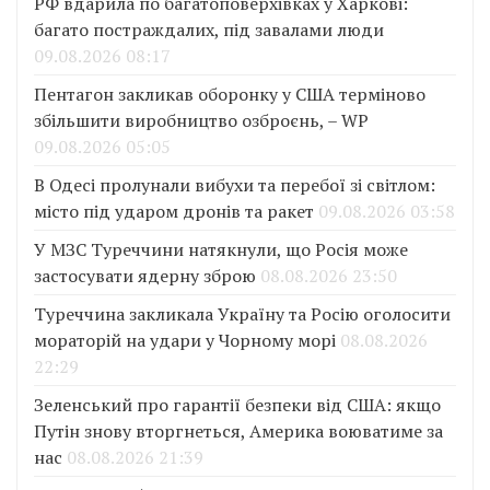
РФ вдарила по багатоповерхівках у Харкові:
багато постраждалих, під завалами люди
09.08.2026 08:17
Пентагон закликав оборонку у США терміново
збільшити виробництво озброєнь, – WP
09.08.2026 05:05
В Одесі пролунали вибухи та перебої зі світлом:
місто під ударом дронів та ракет
09.08.2026 03:58
У МЗС Туреччини натякнули, що Росія може
застосувати ядерну зброю
08.08.2026 23:50
Туреччина закликала Україну та Росію оголосити
мораторій на удари у Чорному морі
08.08.2026
22:29
Зеленський про гарантії безпеки від США: якщо
Путін знову вторгнеться, Америка воюватиме за
нас
08.08.2026 21:39