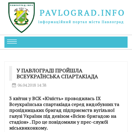
У ПАВЛОГРАДІ ПРОЙШЛА
ВСЕУКРАЇНСЬКА СПАРТАКІАДА
06.04.2018 14:38
3 квітня у ВСК «Юність» проводилась ІХ
Всеукраїнська спартакіада серед видобувних та
прохідницьких бригад підприємств вугільної
галузі України під девізом «Всією бригадою на
стадіон» . Про це повідомили у прес-службі
міськвиконкому.