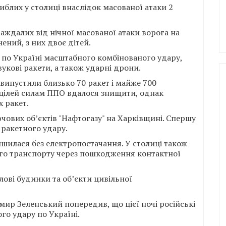
иблих у столиці внаслідок масованої атаки 2
раждалих від нічної масованої атаки ворога на
ений, з них двоє дітей.
а по Україні масштабного комбінованого удару,
вукові ракети, а також ударні дрони.
випустили близько 70 ракет і майже 700
х цілей силам ППО вдалося знищити, однак
х ракет.
ючових об’єктів "Нафтогазу" на Харківщині. Спершу
 ракетного удару.
ишилася без електропостачання. У столиці також
го транспорту через пошкодження контактної
ові будинки та об’єкти цивільної
ир Зеленський попередив, що цієї ночі російські
го удару по Україні.