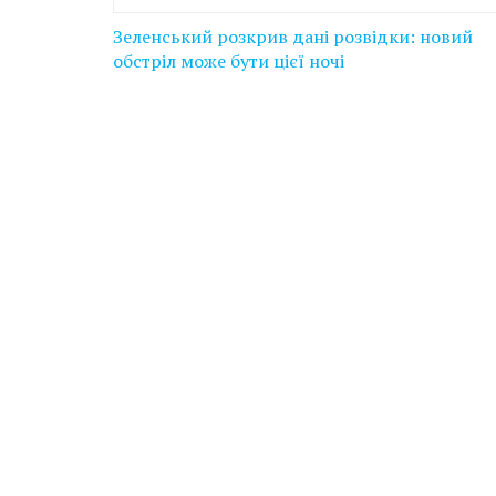
Навігація
Зеленський розкрив дані розвідки: новий
записів
обстріл може бути цієї ночі