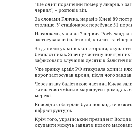
"Ще один поранений помер у лікарні. 7 заг
червня", – розповів він.
За словами Кличка, наразі в Києві 89 пост
столицю. У стаціонарах перебуває 51 поран
Нагадаємо, у ніч на 2 червня Росія завдал
застосувавши балістичні, крилаті та гіперз
За даними української сторони, окупанти 
безпілотників. Значну частину повітряни
зафіксовано влучання десятків балістични
Уже зранку армія РФ атакувала один із кл
ворог застосував дрони, після чого завдав
Через атаку балістикою частина Києва зал
тимчасово змінили маршрути громадсько
мережі.
Внаслідок обстрілів було пошкоджено житл
інфраструктури.
Крім того, український президент Володим
окупанти можуть завдати нового масовано