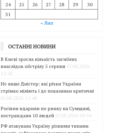
24
25
26
27
28
29
30
31
« Лип
ОСТАННІ НОВИНИ
В Києві зросла кількість загиблих
внаслідок обстрілу 5 серпня
07.08.2026
12:43
Не лише Дністер: які річки України
стрімко міліють і де показники критичні
07.08.2026 11:48
Росіяни вдарили по ринку на Сумщині,
постраждали 10 людей
07.08.2026 09:58
РФ атакувала Україну різними типами