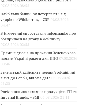
дронів, зафіксовано десятки прильотів
07.08.2026 08:55
Найбільші банки РФ потерпають від
ударів по Wildberries, – СЗР
07.08.2026
04:47
В Німеччині спростували інформацію про
боєприпаси на літаку в Лейпцигу
07.08.2026 02:55
Трамп відповів на прохання Зеленського
надати Україні ракети для ППО
07.08.2026
00:46
Зеленський здійснить перший офіційний
візит до Сербії, відома дата
06.08.2026
21:25
Росія знищила склади з продукцією JTI та
Imperial Brands, – ЗМІ
06.08.2026 21:11