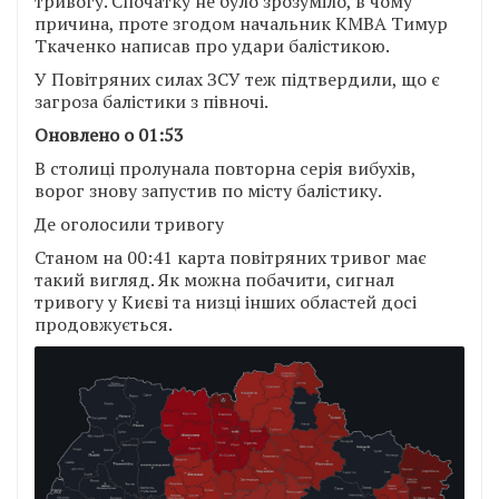
тривогу. Спочатку не було зрозуміло, в чому
причина, проте згодом начальник КМВА Тимур
Ткаченко написав про удари балістикою.
У Повітряних силах ЗСУ теж підтвердили, що є
загроза балістики з півночі.
Оновлено о 01:53
В столиці пролунала повторна серія вибухів,
ворог знову запустив по місту балістику.
Де оголосили тривогу
Станом на 00:41 карта повітряних тривог має
такий вигляд. Як можна побачити, сигнал
тривогу у Києві та низці інших областей досі
продовжується.