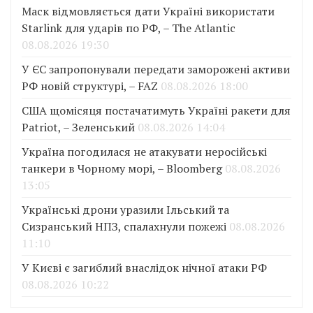
Маск відмовляється дати Україні використати
Starlink для ударів по РФ, – The Atlantic
08.08.2026 19:30
У ЄС запропонували передати заморожені активи
РФ новій структурі, – FAZ
08.08.2026 18:00
США щомісяця постачатимуть Україні ракети для
Patriot, – Зеленський
08.08.2026 14:04
Україна погодилася не атакувати неросійські
танкери в Чорному морі, – Bloomberg
08.08.2026
13:05
Українські дрони уразили Ільський та
Сизранський НПЗ, спалахнули пожежі
08.08.2026
11:10
У Києві є загиблий внаслідок нічної атаки РФ
08.08.2026 10:22