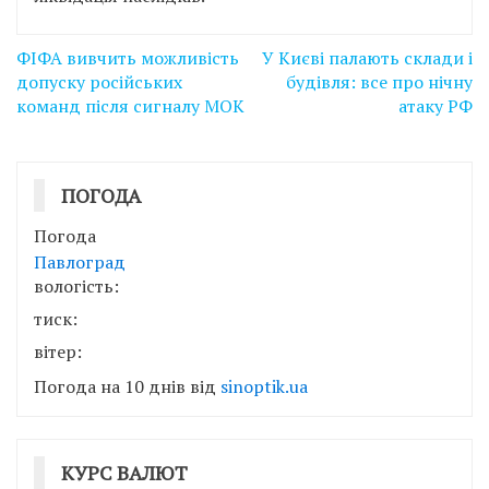
Навігація
ФІФА вивчить можливість
У Києві палають склади і
записів
допуску російських
будівля: все про нічну
команд після сигналу МОК
атаку РФ
ПОГОДА
Погода
Павлоград
вологість:
тиск:
вітер:
Погода на 10 днів від
sinoptik.ua
КУРС ВАЛЮТ