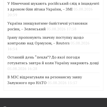
У Німеччині шукають російський слід в інциденті
з дроном біля літака України, – ЗМІ
05.08.2026
20:39
Україна знищуватиме балістичні установки
росіян, – Зеленський
05.08.2026 17:58
Ірану пропонують значну поступку щодо
контролю над Ормузом, – Reuters
05.08.2026
16:54
Останній день “пекла”? До якої погоди
готуватись завтра й коли Україну накриють дощі
05.08.2026 16:28
В МЗС відреагували на резонансну заяву
Залужного про НАТО
05.08.2026 15:57