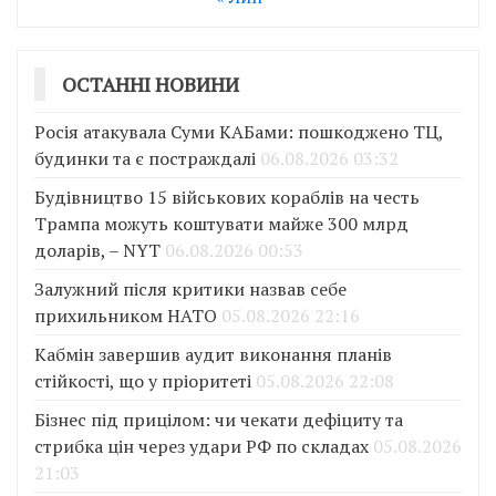
ОСТАННІ НОВИНИ
Росія атакувала Суми КАБами: пошкоджено ТЦ,
будинки та є постраждалі
06.08.2026 03:32
Будівництво 15 військових кораблів на честь
Трампа можуть коштувати майже 300 млрд
доларів, – NYT
06.08.2026 00:53
Залужний після критики назвав себе
прихильником НАТО
05.08.2026 22:16
Кабмін завершив аудит виконання планів
стійкості, що у пріоритеті
05.08.2026 22:08
Бізнес під прицілом: чи чекати дефіциту та
стрибка цін через удари РФ по складах
05.08.2026
21:03