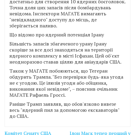
достатньо для створення 10 ядерних боєголовок.
Точна доля цих запасів після бомбардувань
невідома. Інспектори МАГАТЕ вимагають
"невідкладного" доступу до місць, де
зберігається паливо.
Що відомо про ядерний потенціал Ірану
Більшість запасів збагаченого урану Ірану
скоріше за все досі знаходяться на території
ядерного комплексу в місті Ісфахан. Цей об'єкт
неодноразово ставав ціллю для авіаударів США.
Також у МАГАТЕ побоюються, що Тегеран
обдурить Трампа. "Без перевірки будь-яка угода
не є угодою. Це ілюзія угоди або обіцянка,
виконання якої невідоме", – пояснив очільник
МАГАТЕ Рафаель Гроссі.
Раніше Трамп заявляв, що обов'язково вивезе
весь "ядерний пил за допомогою екскаваторів"
до США.
Навігація
Комітет Сенату США
Ілон Маск тепер перший у