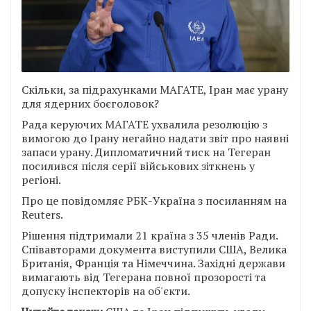
Скільки, за підрахунками МАГАТЕ, Іран має урану
для ядерних боєголовок?
Рада керуючих МАГАТЕ ухвалила резолюцію з
вимогою до Ірану негайно надати звіт про наявні
запаси урану. Дипломатичний тиск на Тегеран
посилився після серії військових зіткнень у
регіоні.
Про це повідомляє РБК-Україна з посиланням на
Reuters.
Рішення підтримали 21 країна з 35 членів Ради.
Співавторами документа виступили США, Велика
Британія, Франція та Німеччина. Західні держави
вимагають від Тегерана повної прозорості та
допуску інспекторів на об'єкти.