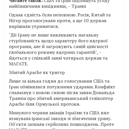
Читайте також:
США та Іран підпишуть угоду
найближчими вихідними, – Трамп
Однак єдність була неповною. Росія, Китай та
Нігер проголосували проти, а ще 10 держав
вирішили утриматися.
"Дії Ірану не лише викликають нагальну
стурбованість щодо характеру його ядерної
програми, але й загрожують самій цілісності
глобального режиму ядерних гарантій", –
йдеться у спільній заяві чотирьох держав та
МАГАТЕ.
Збитий Apache як тригер
Лише за кілька годин до голосування США та
Іран обмінялися потужними ударами. Конфлікт
спалахнув з новою силою після заяви Дональда
Трампа про збитий американський гелікоптер
Apache біля Ормузької протоки.
Минулого червня авіація Ізраїлю та США вже
атакувала іранські заводи зі збагачення урану.
Об'єкти зазнали серйозних пошкоджень. Проте