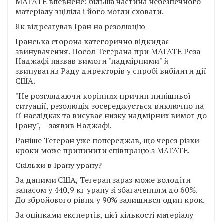
МАГАТЕ впевнене: більша частина небезпечного
матеріалу вціліла і його могли сховати.
Як відреагував Іран на резолюцію
Іранська сторона категорично відкидає
звинувачення. Посол Тегерана при МАГАТЕ Реза
Наджафі назвав вимоги "надмірними" й
звинуватив Раду директорів у спробі вибілити дії
США.
"Не розглядаючи корінних причин нинішньої
ситуації, резолюція зосереджується виключно на
її наслідках та висуває низку надмірних вимог до
Ірану", – заявив Наджафі.
Раніше Тегеран уже попереджав, що через різки
кроки може припинити співпрацю з МАГАТЕ.
Скільки в Ірану урану?
За даними США, Тегеран зараз може володіти
запасом у 440,9 кг урану зі збагаченням до 60%.
До збройового рівня у 90% залишився один крок.
За оцінками експертів, цієї кількості матеріалу