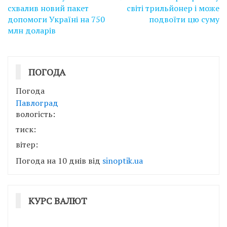
записів
схвалив новий пакет
світі трильйонер і може
допомоги Україні на 750
подвоїти цю суму
млн доларів
ПОГОДА
Погода
Павлоград
вологість:
тиск:
вітер:
Погода на 10 днів від
sinoptik.ua
КУРС ВАЛЮТ