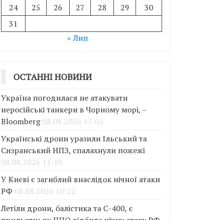
24
25
26
27
28
29
30
31
« Лип
ОСТАННІ НОВИНИ
Україна погодилася не атакувати
неросійські танкери в Чорному морі, –
Bloomberg
08.08.2026 13:05
Українські дрони уразили Ільський та
Сизранський НПЗ, спалахнули пожежі
08.08.2026 11:10
У Києві є загиблий внаслідок нічної атаки
РФ
08.08.2026 10:22
Летіли дрони, балістика та С-400, є