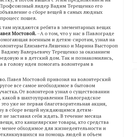
 Профсоюзный лидер Вадим Терещенко его
 объявление о сборе вещей в самых людных
 процесс пошел.
ак там нуждаются ребята в элементарных вещах
авел Мостовой.
–А о том, что у нас в Павлограде
 помогающая военным и детям-сиротам, узнал на
Волонтеры Елизавета Ляшенко и Марина Выстороп
 Вадиму Валерьевичу Терещенко за оказанием
едовую и в детский дом. Так и познакомились,
а в голову идея помогать волонтерам в
во. Павел Мостовой привозил на волонтерский
ругое все самое необходимое в бытовом
участка
.
От волонтеров узнал о существовании
м, какой в шахтоуправлении Павлоградское
 это уже не первая благотворительная акция,
ву в сборе вещей нуждающимся детям-
 не заставил себя ждать. В течение месяца
ещи, кто канцелярские товары, кто средства
е менее обходимое для жизнедеятельности и
 откликнувшихся на помощь людей и объем