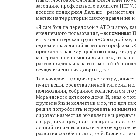
заседание профсоюзного комитета НПГУ.
всецело поддержал. Дальше – разместили
местах на территории шахтоуправления и
«Я сам был на передовой в АТО и знаю, к
ежедневного пользования, –
вспоминает П
есть волонтерская группа «Силы добра»,
одном из заседаний шахтного профкома.
приехали к нашему профсоюзному лидеру
материальной помощи для поездки на пер
разговорились и как-то само собой пришл
осуществлении их добрых дел».
Так началось плодотворное сотрудничест
пункт вещи, средства личной гигиены и д
пользовании, собранное коллективом его 
Марьинского детского дома. И, зная о то
дружелюбный коллектив и то, что для них
решил попробовать и проявить инициати
сиротам.Разместил объявление и результат
сотрудники предприятия приносили, кто в
личной гигиены, а также многое другое н
развития «особенных» детей. Количество