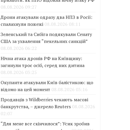
прильоти: як ППО відбила нічну атаку РФ
08.08.2026 09:27
Дрони атакували одразу два НПЗ в Росії:
спалахнули пожежі
08.08.2026 08:11
Зеленський та Сибіга подякували Сенату
США за ухвалення “пекельних санкцій”
08.08.2026 06:22
Нічна атака дронів РФ на Київщину:
загинули троє осіб, серед них дитина
08.08.2026 03:25
Окупанти атакували Київ балістикою: що
відомо на цей момент
08.08.2026 03:16
Продавців з Wildberries чекають масові
банкрутства, – джерело Reuters
08.08.2026
02:07
“Для мене все скінчилося”: Усик зробив