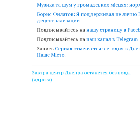
Музика та шум у громадських місцях: нор
Борис Филатов: Я поддерживал не лично П
децентрализации
Подписывайтесь на
нашу страницу в Faceb
Подписывайтесь на
наш канал в Telegram
Запись
Сериал отменяется: сегодня в Днеп
Наше Місто
.
Навігація
Завтра центр Днепра останется без воды
записів
(адреса)