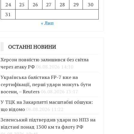
24
25
26
27
28
29
30
31
« Лип
ОСТАННІ НОВИНИ
Херсон повністю залишився без світла
через атаку РФ
06.08.2026 14:10
Українська балістика FP-7 вже на
сертифікації, перші удари можуть бути
восени, – Reuters
06.08.2026 13:17
У ТЦК на Закарпатті масштабні обшуки:
що відомо
06.08.2026 11:22
Зеленський підтвердив удари по НПЗ на
відстані понад 1300 км та флоту РФ