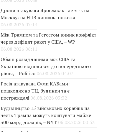
06.08.2026 10:48
Дрони атакували Ярославль і летять на
Москву: на НПЗ виникла пожежа
06.08.2026 07:14
Між Трампом та Гегсетом виник конфлікт
через дефіцит ракет у США, – WP
06.08.2026 06:11
Обмін розвідданими між США та
Україною відновився до попереднього
рівня, – Politico
06.08.2026 04:07
Росія атакувала Суми КАБами:
пошкоджено ТЦ, будинки та є
постраждалі
06.08.2026 03:32
Будівництво 15 військових кораблів на
честь Трампа можуть коштувати майже
300 млрд доларів, – NYT
06.08.2026 00:53