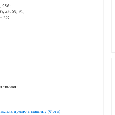
, 93б;
7, 53, 59, 91;
— 73;
котельная;
ползла прямо в машину (Фото)