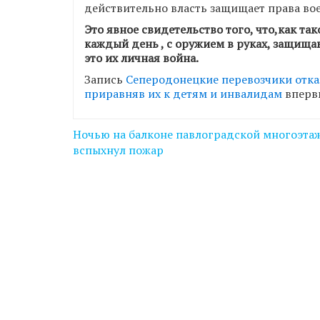
действительно власть защищает права во
Это явное свидетельство того, что,как та
каждый день , с оружием в руках, защища
это их личная война.
Запись
Сеперодонецкие перевозчики отказ
приравняв их к детям и инвалидам
вперв
Навігація
Ночью на балконе павлоградской многоэта
записів
вспыхнул пожар