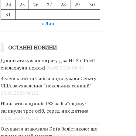
24
25
26
27
28
29
30
31
« Лип
ОСТАННІ НОВИНИ
Дрони атакували одразу два НПЗ в Росії:
спалахнули пожежі
08.08.2026 08:11
Зеленський та Сибіга подякували Сенату
США за ухвалення “пекельних санкцій”
08.08.2026 06:22
Нічна атака дронів РФ на Київщину:
загинули троє осіб, серед них дитина
08.08.2026 03:25
Окупанти атакували Київ балістикою: що