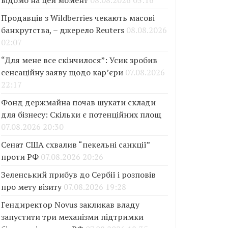
відомо на цей момент
08.08.2026 03:16
Продавців з Wildberries чекають масові
банкрутства, – джерело Reuters
08.08.2026
02:07
“Для мене все скінчилося”: Усик зробив
сенсаційну заяву щодо кар’єри
07.08.2026
22:17
Фонд держмайна почав шукати склади
для бізнесу: Скільки є потенційних площ
07.08.2026 20:30
Сенат США схвалив “пекельні санкції”
проти РФ
07.08.2026 20:26
Зеленський прибув до Сербії і розповів
про мету візиту
07.08.2026 19:28
Гендиректор Novus закликав владу
запустити три механізми підтримки