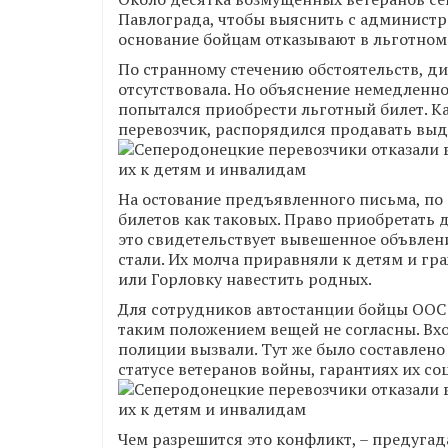
Павлограда, чтобы выяснить с админист
основание бойцам отказывают в льготном
По странному стечению обстоятельств, ди
отсутствовала. Но объяснение немедленно
попытался приобрести льготный билет. Кас
перевозчик, распорядился продавать выд
На остование предъявленного письма, по 
билетов как таковых. Право приобретать 
это свидетельствует вывешенное объвлени
стали. Их молча приравняли к детям и гр
или Горловку навестить родных.
Для сотрудников автостанции бойцы ООС н
таким положением вещей не согласны. Вхо
полиции вызвали. Тут же было составлено
статусе ветеранов войны, гарантиях их с
Чем разрешится это конфликт, – предугада