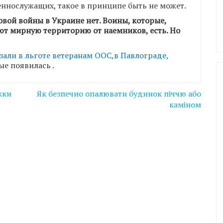
еннослужащих, такое в принципе быть не может.
ковой войны в Украине нет. Воины, которые,
ют мирную территорию от наемников, есть. Но
али в льготе ветеранам ООС,в Павлограде,
ые появилась
.
жки
Як безпечно опалювати будинок піччю або
каміном