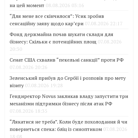
на цей момент
08.08.2026 03:16
“Для мене все скінчилося”: Усик зробив
сенсаційну заяву щодо кар’єри
07.08.2026 22:17
Фонд держмайна почав шукати склади для
бізнесу: Скільки є потенційних площ
07.08.2026
20:30
Сенат США схвалив “пекельні санкції” проти РФ
07.08.2026 20:26
Зеленський прибув до Сербії і розповів про мету
візиту
07.08.2026 19:28
Гендиректор Novus закликав владу запустити три
механізми підтримки бізнесу після атак РФ
07.08.2026 18:35
“Лякатися не треба”. Коли буде похолодання й чи
повернеться спека: бліц із синоптиком
07.08.2026
18:08