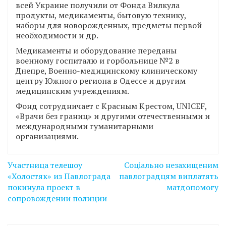
всей Украине получили от Фонда Вилкула
продукты, медикаменты, бытовую технику,
наборы для новорожденных, предметы первой
необходимости и др.
Медикаменты и оборудование переданы
военному госпиталю и горбольнице №2 в
Днепре, Военно-медицинскому клиническому
центру Южного региона в Одессе и другим
медицинским учреждениям.
Фонд сотрудничает с Красным Крестом, UNICEF,
«Врачи без границ» и другими отечественными и
международными гуманитарными
организациями.
Навігація
Участница телешоу
Соціально незахищеним
записів
«Холостяк» из Павлограда
павлоградцям виплатять
покинула проект в
матдопомогу
сопровождении полиции