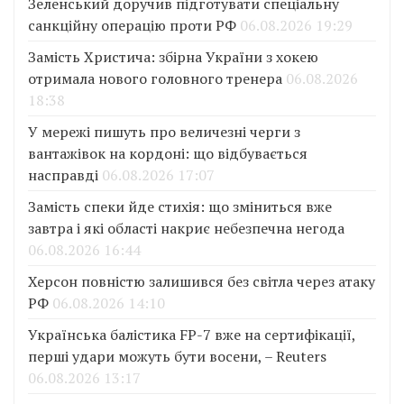
Зеленський доручив підготувати спеціальну
санкційну операцію проти РФ
06.08.2026 19:29
Замість Христича: збірна України з хокею
отримала нового головного тренера
06.08.2026
18:38
У мережі пишуть про величезні черги з
вантажівок на кордоні: що відбувається
насправді
06.08.2026 17:07
Замість спеки йде стихія: що зміниться вже
завтра і які області накриє небезпечна негода
06.08.2026 16:44
Херсон повністю залишився без світла через атаку
РФ
06.08.2026 14:10
Українська балістика FP-7 вже на сертифікації,
перші удари можуть бути восени, – Reuters
06.08.2026 13:17