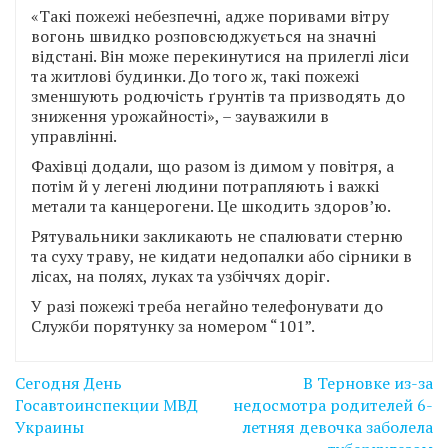
«Такі пожежі небезпечні, адже поривами вітру
вогонь швидко розповсюджується на значні
відстані. Він може перекинутися на прилеглі ліси
та житлові будинки. До того ж, такі пожежі
зменшують родючість ґрунтів та призводять до
зниження урожайності», – зауважили в
управлінні.
Фахівці додали, що разом із димом у повітря, а
потім й у легені людини потрапляють і важкі
метали та канцерогени. Це шкодить здоров’ю.
Рятувальники закликають не спалювати стерню
та суху траву, не кидати недопалки або сірники в
лісах, на полях, луках та узбіччях доріг.
У разі пожежі треба негайно телефонувати до
Служби порятунку за номером “101”.
Навігація
Сегодня День
В Терновке из-за
записів
Госавтоинспекции МВД
недосмотра родителей 6-
Украины
летняя девочка заболела