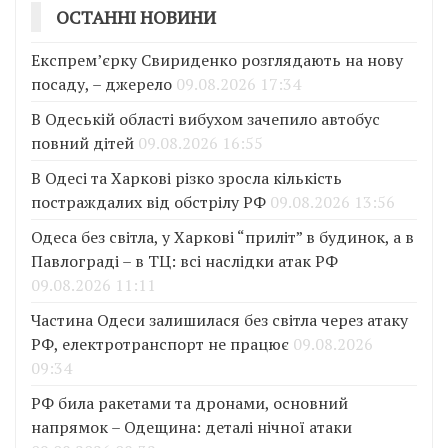
ОСТАННІ НОВИНИ
Експрем’єрку Свириденко розглядають на нову
посаду, – джерело
09.08.2026 17:34
В Одеській області вибухом зачепило автобус
повний дітей
09.08.2026 16:55
В Одесі та Харкові різко зросла кількість
постраждалих від обстрілу РФ
09.08.2026 13:56
Одеса без світла, у Харкові “приліт” в будинок, а в
Павлограді – в ТЦ: всі наслідки атак РФ
09.08.2026 11:11
Частина Одеси залишилася без світла через атаку
РФ, електротранспорт не працює
09.08.2026
09:34
РФ била ракетами та дронами, основний
напрямок – Одещина: деталі нічної атаки