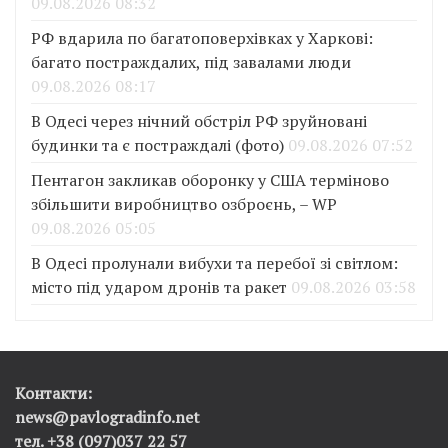
09.08.2026 08:32
РФ вдарила по багатоповерхівках у Харкові:
багато постраждалих, під завалами люди
09.08.2026 08:17
В Одесі через нічний обстріл РФ зруйновані
будинки та є постраждалі (фото)
09.08.2026 07:52
Пентагон закликав оборонку у США терміново
збільшити виробництво озброєнь, – WP
09.08.2026 05:05
В Одесі пролунали вибухи та перебої зі світлом:
місто під ударом дронів та ракет
09.08.2026 03:58
Контакти:
news@pavlogradinfo.net
тел. +38 (097)037 22 57