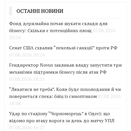
ОСТАННІ НОВИНИ
Фонд держмайна почав шукати склади для
бізнесу: Скільки є потенційних площ
07.08.2026
20:30
Сенат США схвалив “пекельні санкції” проти РФ
07.08.2026 20:26
Гендиректор Novus закликав владу запустити три
механізми підтримки бізнесу після атак РФ
07.08.2026 18:35
“Лякатися не треба”. Коли буде похолодання й чи
повернеться спека: бліц із синоптиком
07.08.2026
18:08
Удар по стадіону “Чорноморець” в Одесі: що
відомо про атаку ворога за день до матчу УПЛ
07.08.2026 16:27