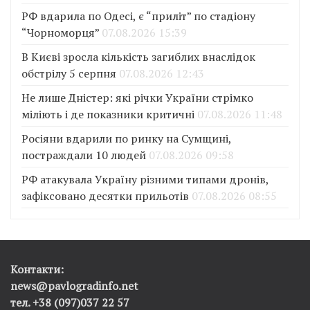
РФ вдарила по Одесі, є “приліт” по стадіону
“Чорноморця”
07.08.2026 15:39
В Києві зросла кількість загиблих внаслідок
обстрілу 5 серпня
07.08.2026 12:43
Не лише Дністер: які річки України стрімко
міліють і де показники критичні
07.08.2026 11:48
Росіяни вдарили по ринку на Сумщині,
постраждали 10 людей
07.08.2026 09:58
РФ атакувала Україну різними типами дронів,
зафіксовано десятки прильотів
07.08.2026 08:55
Контакти:
news@pavlogradinfo.net
тел. +38 (097)037 22 57