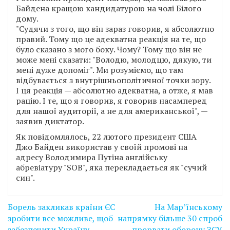
Байдена кращою кандидатурою на чолі Білого
дому.
"Судячи з того, що він зараз говорив, я абсолютно
правий. Тому що це адекватна реакція на те, що
було сказано з мого боку. Чому? Тому що він не
може мені сказати: "Володю, молодцю, дякую, ти
мені дуже допоміг". Ми розуміємо, що там
відбувається з внутрішньополітичної точки зору.
І ця реакція — абсолютно адекватна, а отже, я мав
рацію. І те, що я говорив, я говорив насамперед
для нашої аудиторії, а не для американської", —
заявив диктатор.
Як повідомлялось, 22 лютого президент США
Джо Байден використав у своїй промові на
адресу Володимира Путіна англійську
абревіатуру "SOB", яка перекладається як "сучий
син".
Навігація
Борель закликав країни ЄС
На Мар’їнському
записів
зробити все можливе, щоб
напрямку більше 30 спроб
забезпечити Україну
прорвати оборону ЗСУ