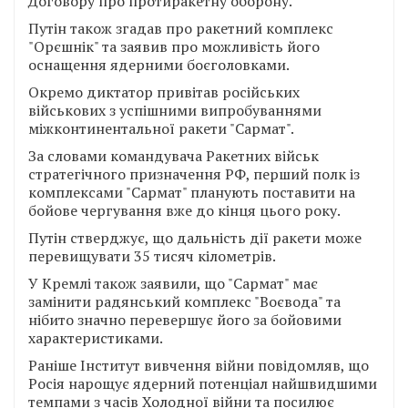
Договору про протиракетну оборону.
Путін також згадав про ракетний комплекс
"Орєшнік" та заявив про можливість його
оснащення ядерними боєголовками.
Окремо диктатор привітав російських
військових з успішними випробуваннями
міжконтинентальної ракети "Сармат".
За словами командувача Ракетних військ
стратегічного призначення РФ, перший полк із
комплексами "Сармат" планують поставити на
бойове чергування вже до кінця цього року.
Путін стверджує, що дальність дії ракети може
перевищувати 35 тисяч кілометрів.
У Кремлі також заявили, що "Сармат" має
замінити радянський комплекс "Воєвода" та
нібито значно перевершує його за бойовими
характеристиками.
Раніше Інститут вивчення війни повідомляв, що
Росія нарощує ядерний потенціал найшвидшими
темпами з часів Холодної війни та посилює