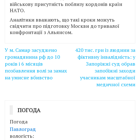
військову присутність поблизу кордонів країн
НАТО.
Аналітики вважають, що такі кроки можуть
свідчити про підготовку Москви до тривалої
конфронтації з Альянсом.
Навігація
У м. Самар засуджено
420 тис. грн із людини за
записів
громадянина рф до 10
фіктивну інвалідність: у
років і 6 місяців
Запоріжжі суд обрав
позбавлення волі за замах
запобіжні заходи
на умисне вбивство
учасникам масштабної
медичної схеми
ПОГОДА
Погода
Павлоград
вологість: