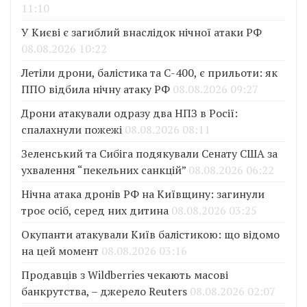
11:10
У Києві є загиблий внаслідок нічної атаки РФ
08.08.2026 10:22
Летіли дрони, балістика та С-400, є прильоти: як
ППО відбила нічну атаку РФ
08.08.2026 09:27
Дрони атакували одразу два НПЗ в Росії:
спалахнули пожежі
08.08.2026 08:11
Зеленський та Сибіга подякували Сенату США за
ухвалення “пекельних санкцій”
08.08.2026 06:22
Нічна атака дронів РФ на Київщину: загинули
троє осіб, серед них дитина
08.08.2026 03:25
Окупанти атакували Київ балістикою: що відомо
на цей момент
08.08.2026 03:16
Продавців з Wildberries чекають масові
банкрутства, – джерело Reuters
08.08.2026 02:07