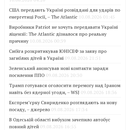
США передають Україні розвіддані для ударів по
енергетиці Росії, – The Atlantic
10.08.2026 01:45
Виробники Patriot не хочуть передавати Україні
ліцензії: The Atlantic дізналося про реальну
причину
10.08.2026 00:39
Сибіга розкритикував ЮНІСЕФ за заяву про
загиблих дітей в Україні
09.08.2026 21:51
Зеленський анонсував нові контакти заради
посилення ППО
09.08.2026 20:30
Трамп готувався оголосити перемогу над Іраном
навіть без ядерної угоди, – WSJ
09.08.2026 18:36
Експрем’єрку Свириденко розглядають на нову
посаду, – джерело
09.08.2026 17:34
В Одеській області вибухом зачепило автобус
повний дітей
09.08.2026 16:55