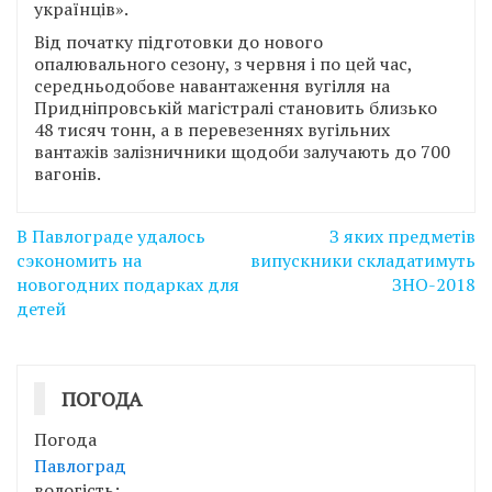
українців».
Від початку підготовки до нового
опалювального сезону, з червня і по цей час,
середньодобове навантаження вугілля на
Придніпровській магістралі становить близько
48 тисяч тонн, а в перевезеннях вугільних
вантажів залізничники щодоби залучають до 700
вагонів.
Навігація
В Павлограде удалось
З яких предметів
записів
сэкономить на
випускники складатимуть
новогодних подарках для
ЗНО-2018
детей
ПОГОДА
Погода
Павлоград
вологість: