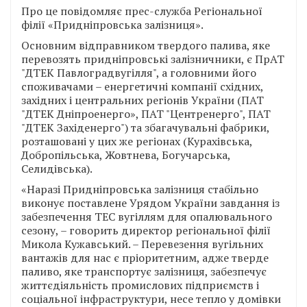
Про це повідомляє прес-служба Регіональної
філії «Придніпровська залізниця».
Основним відправником твердого палива, яке
перевозять придніпровські залізничники, є ПрАТ
"ДТЕК Павлоградвугілля", а головними його
споживачами – енергетичні компанії східних,
західних і центральних регіонів України (ПАТ
"ДТЕК Дніпроенерго», ПАТ "Центренерго", ПАТ
"ДТЕК Західенерго") та збагачувальні фабрики,
розташовані у цих же регіонах (Курахівська,
Добропільська, Жовтнева, Богучарська,
Селидівська).
«Наразі Придніпровська залізниця стабільно
виконує поставлене Урядом України завдання із
забезпечення ТЕС вугіллям для опалювального
сезону, – говорить директор регіональної філії
Микола Кужавський. – Перевезення вугільних
вантажів для нас є пріоритетним, адже тверде
паливо, яке транспортує залізниця, забезпечує
життєдіяльність промислових підприємств і
соціальної інфраструктури, несе тепло у домівки