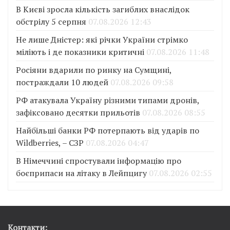
В Києві зросла кількість загиблих внаслідок
обстрілу 5 серпня
07.08.2026 12:43
Не лише Дністер: які річки України стрімко
міліють і де показники критичні
07.08.2026 11:48
Росіяни вдарили по ринку на Сумщині,
постраждали 10 людей
07.08.2026 09:58
РФ атакувала Україну різними типами дронів,
зафіксовано десятки прильотів
07.08.2026 08:55
Найбільші банки РФ потерпають від ударів по
Wildberries, – СЗР
07.08.2026 04:47
В Німеччині спростували інформацію про
боєприпаси на літаку в Лейпцигу
07.08.2026 02:55
Контакти: