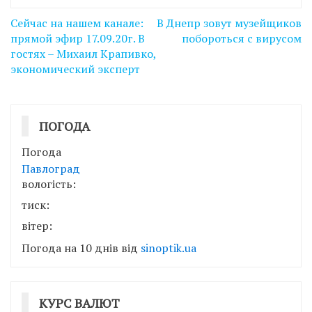
Навігація
Сейчас на нашем канале:
В Днепр зовут музейщиков
записів
прямой эфир 17.09.20г. В
побороться с вирусом
гостях – Михаил Крапивко,
экономический эксперт
ПОГОДА
Погода
Павлоград
вологість:
тиск:
вітер:
Погода на 10 днів від
sinoptik.ua
КУРС ВАЛЮТ