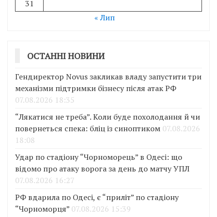
31
« Лип
ОСТАННІ НОВИНИ
Гендиректор Novus закликав владу запустити три
механізми підтримки бізнесу після атак РФ
07.08.2026 18:35
“Лякатися не треба”. Коли буде похолодання й чи
повернеться спека: бліц із синоптиком
07.08.2026
18:08
Удар по стадіону “Чорноморець” в Одесі: що
відомо про атаку ворога за день до матчу УПЛ
07.08.2026 16:27
РФ вдарила по Одесі, є “приліт” по стадіону
“Чорноморця”
07.08.2026 15:39