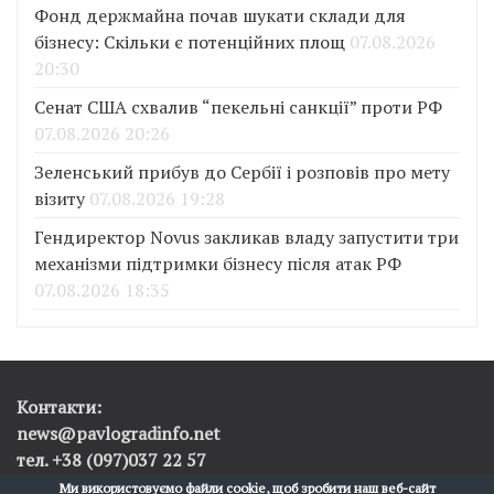
Фонд держмайна почав шукати склади для
бізнесу: Скільки є потенційних площ
07.08.2026
20:30
Сенат США схвалив “пекельні санкції” проти РФ
07.08.2026 20:26
Зеленський прибув до Сербії і розповів про мету
візиту
07.08.2026 19:28
Гендиректор Novus закликав владу запустити три
механізми підтримки бізнесу після атак РФ
07.08.2026 18:35
Контакти:
news@pavlogradinfo.net
тел. +38 (097)037 22 57
Ми використовуємо файли cookie, щоб зробити наш веб-сайт