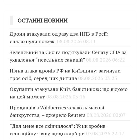
ОСТАННІ НОВИНИ
Дрони атакували одразу два НПЗ в Росії:
спалахнули пожежі
08.08.2026 08:11
Зеленський та Сибіга подякували Сенату США за
ухвалення “пекельних санкцій”
08.08.2026 06:22
Нічна атака дронів РФ на Київщину: загинули
троє осіб, серед них дитина
08.08.2026 03:25
Окупанти атакували Київ балістикою: що відомо
на цей момент
08.08.2026 03:16
Продавців з Wildberries чекають масові
банкрутства, – джерело Reuters
08.08.2026 02:07
“Для мене все скінчилося”: Усик зробив
сенсаційну заяву щодо кар’єри
07.08.2026 22:17