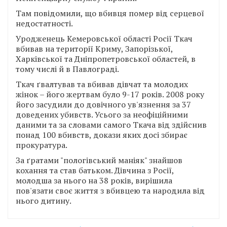
Там повідомили, що вбивця помер від серцевої
недостатності.
Уродженець Кемеровської області Росії Ткач
вбивав на території Криму, Запорізької,
Харківської та Дніпропетровської областей, в
тому числі й в Павлограді.
Ткач ґвалтував та вбивав дівчат та молодих
жінок – його жертвам було 9-17 років. 2008 року
його засудили до довічного ув'язнення за 37
доведених убивств. Усього за неофіційними
даними та за словами самого Ткача від здійснив
понад 100 вбивств, докази яких досі збирає
прокуратура.
За ґратами "пологівський маніяк" знайшов
кохання та став батьком. Дівчина з Росії,
молодша за нього на 38 років, вирішила
пов'язати своє життя з вбивцею та народила від
нього дитину.
Навігація