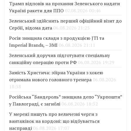
Трамп відповів на прохання Зеленського надати
Україні ракети для ППО
07.08.2026 00:46
Зеленський здійснить перший офіційний візит до
Сербії, відома дата
06.08.2026 21:25
Росія знищила склади з продукцією JTI та
Imperial Brands, – ЗМІ
06.08.2026 21:11
Зеленський доручив підготувати спеціальну
санкційну операцію проти РФ
06.08.2026 19:29
Замість Христича: збірна України з хокею
отримала нового головного тренера
06.08.2026
18:38
Російська “Бандероль” знищила депо “Укрпошти”
у Павлограді, є загиблі
06.08.2026 18:32
У мережі пишуть про величезні черги з
вантажівок на кордоні: що відбувається
насправді
06.08.2026 17:07