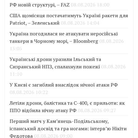
РФ новій структурі, – FAZ
08.08.2026 18:00
США щомісяця постачатимуть Україні ракети для
Patriot, – Зеленський
08.08.2026 14:04
Україна погодилася не атакувати неросійські
танкери в Чорному морі, – Bloomberg
08.08.2026
13:05
Українські дрони уразили Ільський та
Сизранський НПЗ, спалахнули пожежі
08.08.2026
11:10
У Києві є загиблий внаслідок нічної атаки РФ
08.08.2026 10:22
Летіли дрони, балістика та С-400, є прильоти: як
ППО відбила нічну атаку РФ
08.08.2026 09:27
Перший матч у Кам’янець-Подільському,
іспанський досвід та гра ногами: інтерв’ю Нікіти
Федотова
08.08.2026 09:00