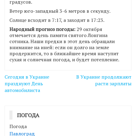
градусов.
Ветер юго-западный 3-6 метров в секунду.
Солнце всходит в 7:17, а заходит в 17:23.
Народный прогноз погоды:
29 октября
отмечается день памяти святого Лонгина
сотника. Наши предки в этот день обращали
внимание на иней: если он долго на земле
продержится, то в ближайшее время наступит
сухая и солнечная погода, и будет потепление.
Навігація
Сегодня в Украине
В Украине продолжают
записів
празднуют День
расти зарплаты
автомобилиста
ПОГОДА
Погода
Павлоград