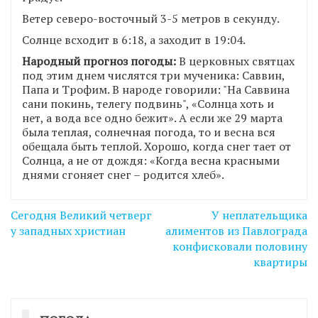
Ветер северо-восточный 3-5 метров в секунду.
Солнце всходит в 6:18, а заходит в 19:04.
Народный прогноз погоды:
В церковных святцах
под этим днем числятся три мученика: Саввин,
Папа и Трофим. В народе говорили: "На Саввина
сани покинь, телегу подвинь", «Солнца хоть и
нет, а вода все одно бежит». А если же 29 марта
была теплая, солнечная погода, то и весна вся
обещала быть теплой. Хорошо, когда снег тает от
Солнца, а не от дождя: «Когда весна красными
днями сгоняет снег – родится хлеб».
Навігація
Сегодня Великий четверг
У неплательщика
записів
у западных христиан
алиментов из Павлограда
конфисковали половину
квартиры