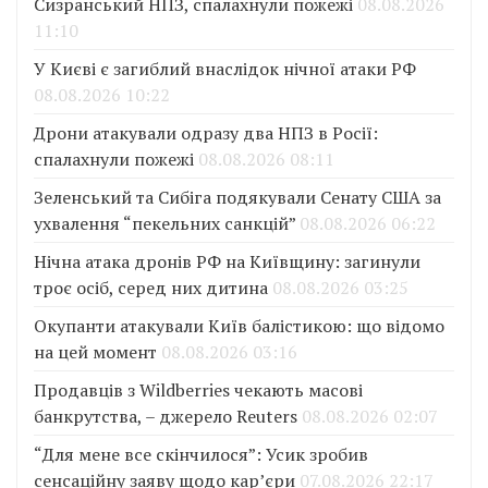
Сизранський НПЗ, спалахнули пожежі
08.08.2026
11:10
У Києві є загиблий внаслідок нічної атаки РФ
08.08.2026 10:22
Дрони атакували одразу два НПЗ в Росії:
спалахнули пожежі
08.08.2026 08:11
Зеленський та Сибіга подякували Сенату США за
ухвалення “пекельних санкцій”
08.08.2026 06:22
Нічна атака дронів РФ на Київщину: загинули
троє осіб, серед них дитина
08.08.2026 03:25
Окупанти атакували Київ балістикою: що відомо
на цей момент
08.08.2026 03:16
Продавців з Wildberries чекають масові
банкрутства, – джерело Reuters
08.08.2026 02:07
“Для мене все скінчилося”: Усик зробив
сенсаційну заяву щодо кар’єри
07.08.2026 22:17