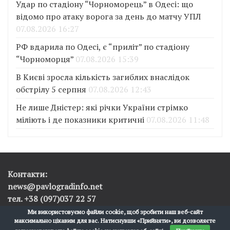
Удар по стадіону “Чорноморець” в Одесі: що
відомо про атаку ворога за день до матчу УПЛ
07.08.2026 16:27
РФ вдарила по Одесі, є “приліт” по стадіону
“Чорноморця”
07.08.2026 15:39
В Києві зросла кількість загиблих внаслідок
обстрілу 5 серпня
07.08.2026 12:43
Не лише Дністер: які річки України стрімко
міліють і де показники критичні
07.08.2026 11:48
Контакти:
news@pavlogradinfo.net
тел. +38 (097)037 22 57
Ми використовуємо файли cookie, щоб зробити наш веб-сайт
максимально цікавим для вас. Натиснувши «Прийняти», ви дозволяєте