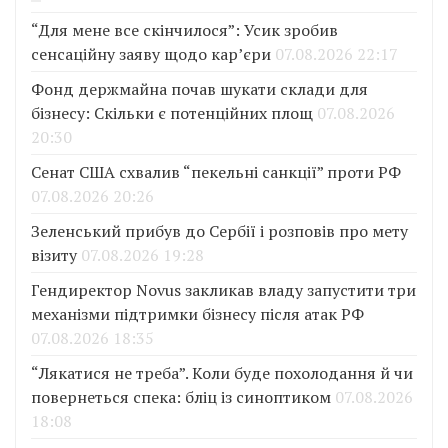
“Для мене все скінчилося”: Усик зробив
сенсаційну заяву щодо кар’єри
07.08.2026 22:17
Фонд держмайна почав шукати склади для
бізнесу: Скільки є потенційних площ
07.08.2026
20:30
Сенат США схвалив “пекельні санкції” проти РФ
07.08.2026 20:26
Зеленський прибув до Сербії і розповів про мету
візиту
07.08.2026 19:28
Гендиректор Novus закликав владу запустити три
механізми підтримки бізнесу після атак РФ
07.08.2026 18:35
“Лякатися не треба”. Коли буде похолодання й чи
повернеться спека: бліц із синоптиком
07.08.2026
18:08