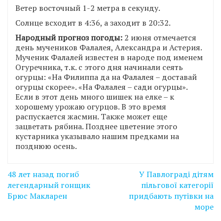
Ветер восточный 1-2 метра в секунду.
Солнце всходит в 4:36, а заходит в 20:32.
Народный прогноз погоды:
2 июня отмечается
день мучеников Фалалея, Александра и Астерия.
Мученик Фалалей известен в народе под именем
Огуречника, т.к. с этого дня начинали сеять
огурцы: «На Филиппа да на Фалалея – доставай
огурцы скорее». «На Фалалея – сади огурцы».
Если в этот день много шишек на елке – к
хорошему урожаю огурцов. В это время
распускается жасмин. Также может еще
зацветать рябина. Позднее цветение этого
кустарника указывало нашим предками на
позднюю осень.
Навігація
48 лет назад погиб
У Павлограді дітям
записів
легендарный гонщик
пільгової категорії
Брюс Макларен
придбають путівки на
море