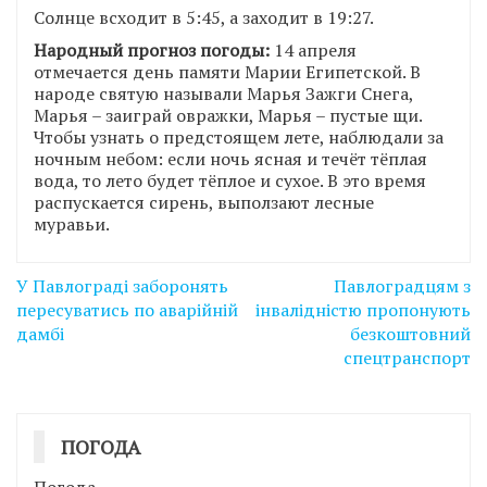
Солнце всходит в 5:45, а заходит в 19:27.
Народный прогноз погоды:
14 апреля
отмечается день памяти Марии Египетской. В
народе святую называли Марья Зажги Снега,
Марья – заиграй овражки, Марья – пустые щи.
Чтобы узнать о предстоящем лете, наблюдали за
ночным небом: если ночь ясная и течёт тёплая
вода, то лето будет тёплое и сухое. В это время
распускается сирень, выползают лесные
муравьи.
Навігація
У Павлограді заборонять
Павлоградцям з
записів
пересуватись по аварійній
інвалідністю пропонують
дамбі
безкоштовний
спецтранспорт
ПОГОДА
Погода