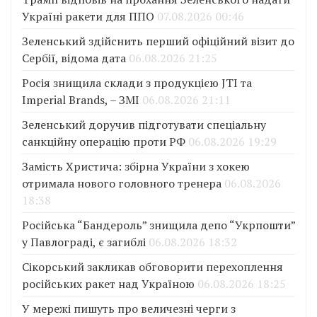
Україні ракети для ППО
07.08.2026 00:46
Зеленський здійснить перший офіційний візит до
Сербії, відома дата
06.08.2026 21:25
Росія знищила склади з продукцією JTI та
Imperial Brands, – ЗМІ
06.08.2026 21:11
Зеленський доручив підготувати спеціальну
санкційну операцію проти РФ
06.08.2026 19:29
Замість Христича: збірна України з хокею
отримала нового головного тренера
06.08.2026
18:38
Російська “Бандероль” знищила депо “Укрпошти”
у Павлограді, є загиблі
06.08.2026 18:32
Сікорський закликав обговорити перехоплення
російських ракет над Україною
06.08.2026 18:25
У мережі пишуть про величезні черги з