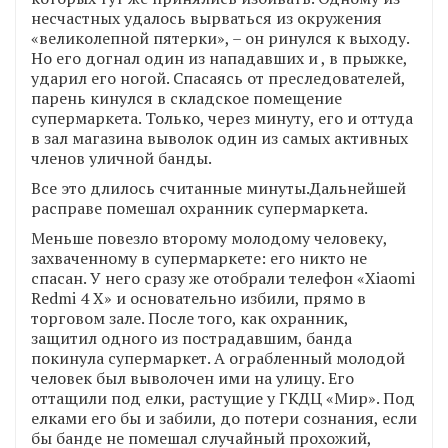
несчастных удалось вырваться из окружения
«великолепной пятерки», – он ринулся к выходу.
Но его догнал один из нападавших и , в прыжке,
ударил его ногой. Спасаясь от преследователей,
парень кинулся в складское помещение
супермаркета. Только, через минуту, его и оттуда
в зал магазина выволок один из самых активных
членов уличной банды.
Все это длилось считанные минуты.Дальнейшей
расправе помешал охранник супермаркета.
Меньше повезло второму молодому человеку,
захваченному в супермаркете: его никто не
спасан. У него сразу же отобрали телефон «Xiaomi
Redmi 4 X» и основательно избили, прямо в
торговом зале. После того, как охранник,
защитил одного из пострадавшим, банда
покинула супермаркет. А ограбленный молодой
человек был выволочен ими на улицу. Его
оттащили под елки, растущие у ГКДЦ «Мир». Под
елками его бы и забили, до потери сознания, если
бы банде не помешал случайный прохожий,