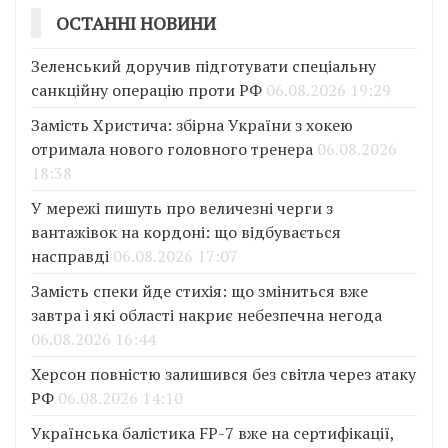
ОСТАННІ НОВИНИ
Зеленський доручив підготувати спеціальну
санкційну операцію проти РФ
06.08.2026 19:29
Замість Христича: збірна України з хокею
отримала нового головного тренера
06.08.2026
18:38
У мережі пишуть про величезні черги з
вантажівок на кордоні: що відбувається
насправді
06.08.2026 17:07
Замість спеки йде стихія: що зміниться вже
завтра і які області накриє небезпечна негода
06.08.2026 16:44
Херсон повністю залишився без світла через атаку
РФ
06.08.2026 14:10
Українська балістика FP-7 вже на сертифікації,