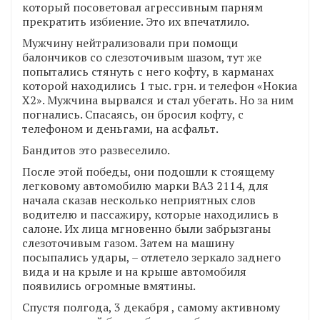
который посоветовал агрессивным парням
прекратить избиение. Это их впечатлило.
Мужчину нейтрализовали при помощи
балончиков со слезоточивым шазом, тут же
попытались стянуть с него кофту, в карманах
которой находились 1 тыс. грн. и телефон «Нокиа
Х2». Мужчина вырвался и стал убегать. Но за ним
погнались. Спасаясь, он бросил кофту, с
телефоном и деньгами, на асфальт.
Бандитов это развеселило.
После этой победы, они подошли к стоящему
легковому автомобилю марки ВАЗ 2114, для
начала сказав несколько неприятных слов
водителю и пассажиру, которые находились в
салоне. Их лица мгновенно были забрызганы
слезоточивым газом. Затем на машину
посыпались удары, – отлетело зеркало заднего
вида и на крыле и на крыше автомобиля
появились огромные вмятины.
Спустя полгода, 3 декабря , самому активному