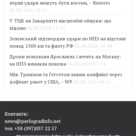
перші удари можуть бути восени, – Reuters
06.08.2026 13:17
У ТЦК на Закарпатті масштабні обшуки: що
відомо
06.08.2026 11:22
Зеленський підтвердив удари по НПЗ на відстані
понад 1300 км та флоту РФ
06.08.2026 10:48
Дрони атакували Ярославль і летять на Москву:
на НПЗ виникла пожежа
06.08.2026 07:14
Між Трампом та Гегсетом виник конфлікт через
дефіцит ракет у США, – WP
06.08.2026 06:11
Контакти:
news@pavlogradinfo.net
тел. +38 (097)037 22 57