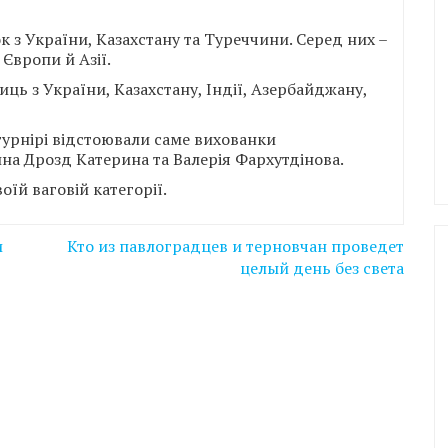
ок з України, Казахстану та Туреччини. Серед них –
 Європи й Азії.
ць з України, Казахстану, Індії, Азербайджану,
турнірі відстоювали саме вихованки
а Дрозд Катерина та Валерія Фархутдінова.
воїй ваговій категорії.
и
Кто из павлоградцев и терновчан проведет
целый день без света