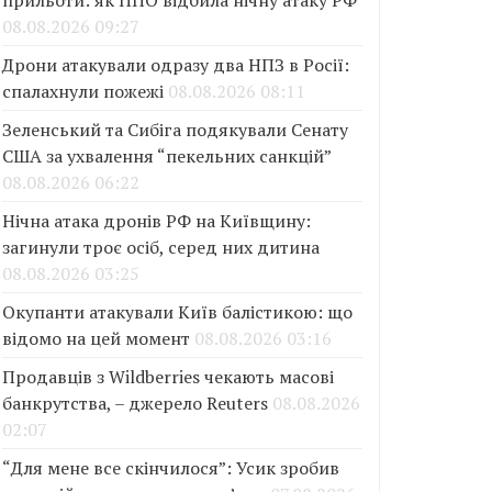
прильоти: як ППО відбила нічну атаку РФ
08.08.2026 09:27
Дрони атакували одразу два НПЗ в Росії:
спалахнули пожежі
08.08.2026 08:11
Зеленський та Сибіга подякували Сенату
США за ухвалення “пекельних санкцій”
08.08.2026 06:22
Нічна атака дронів РФ на Київщину:
загинули троє осіб, серед них дитина
08.08.2026 03:25
Окупанти атакували Київ балістикою: що
відомо на цей момент
08.08.2026 03:16
Продавців з Wildberries чекають масові
банкрутства, – джерело Reuters
08.08.2026
02:07
“Для мене все скінчилося”: Усик зробив