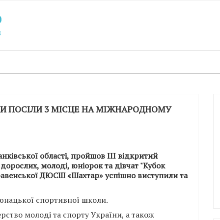
 ПОСІЛИ 3 МІСЦЕ НА МІЖНАРОДНОМУ
анківської області, пройшов ІІІ відкритий
дорослих, молоді, юніорок та дівчат "Кубок
равенської ДЮСШ «Шахтар» успішно виступили та
юнацької спортивної школи.
рство молоді та спорту України, а також