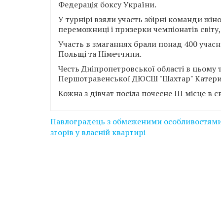
Федерація боксу України.
У турнірі взяли участь збірні команди жін
переможниці і призерки чемпіонатів світу,
Участь в змаганнях брали понад 400 учасни
Польщі та Німеччини.
Честь Дніпропетровської області в цьому 
Першотравенської ДЮСШ "Шахтар" Катерин
Кожна з дівчат посіла почесне ІІІ місце в с
Навігація
Павлоградець з обмеженими особливостям
записів
згорів у власній квартирі