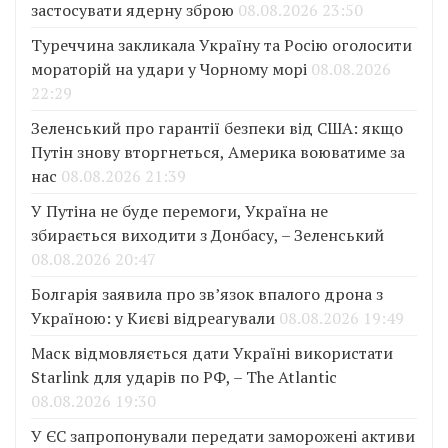
застосувати ядерну зброю
08.08.2026 23:50
Туреччина закликала Україну та Росію оголосити
мораторій на удари у Чорному морі
08.08.2026
22:29
Зеленський про гарантії безпеки від США: якщо
Путін знову вторгнеться, Америка воюватиме за
нас
08.08.2026 21:39
У Путіна не буде перемоги, Україна не
збирається виходити з Донбасу, – Зеленський
08.08.2026 20:47
Болгарія заявила про зв’язок впалого дрона з
Україною: у Києві відреагували
08.08.2026 19:49
Маск відмовляється дати Україні використати
Starlink для ударів по РФ, – The Atlantic
08.08.2026 19:30
У ЄС запропонували передати заморожені активи