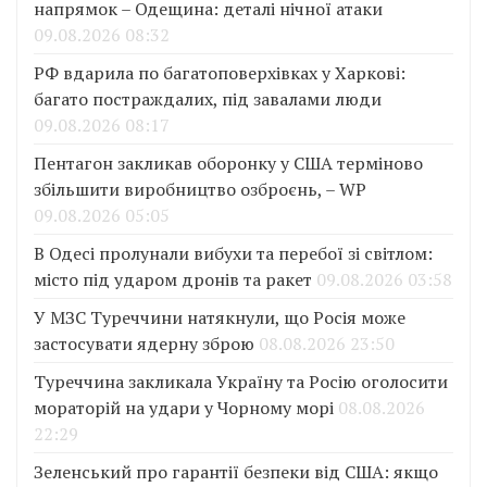
напрямок – Одещина: деталі нічної атаки
09.08.2026 08:32
РФ вдарила по багатоповерхівках у Харкові:
багато постраждалих, під завалами люди
09.08.2026 08:17
Пентагон закликав оборонку у США терміново
збільшити виробництво озброєнь, – WP
09.08.2026 05:05
В Одесі пролунали вибухи та перебої зі світлом:
місто під ударом дронів та ракет
09.08.2026 03:58
У МЗС Туреччини натякнули, що Росія може
застосувати ядерну зброю
08.08.2026 23:50
Туреччина закликала Україну та Росію оголосити
мораторій на удари у Чорному морі
08.08.2026
22:29
Зеленський про гарантії безпеки від США: якщо