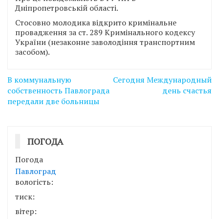
Дніпропетровській області.
Стосовно молодика відкрито кримінальне
провадження за ст. 289 Кримінального кодексу
України (незаконне заволодіння транспортним
засобом).
Навігація
В коммунальную
Сегодня Международный
записів
собственность Павлограда
день счастья
передали две больницы
ПОГОДА
Погода
Павлоград
вологість:
тиск:
вітер: