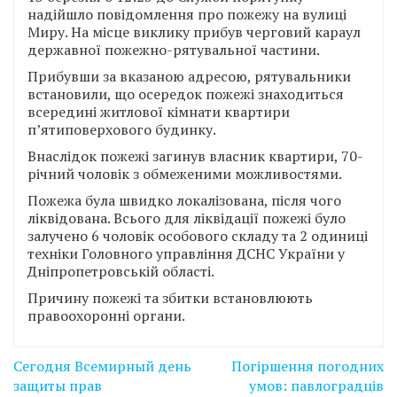
надійшло повідомлення про пожежу на вулиці
Миру. На місце виклику прибув черговий караул
державної пожежно-рятувальної частини.
Прибувши за вказаною адресою, рятувальники
встановили, що осередок пожежі знаходиться
всередині житлової кімнати квартири
п’ятиповерхового будинку.
Внаслідок пожежі загинув власник квартири, 70-
річний чоловік з обмеженими можливостями.
Пожежа була швидко локалізована, після чого
ліквідована. Всього для ліквідації пожежі було
залучено 6 чоловік особового складу та 2 одиниці
техніки Головного управління ДСНС України у
Дніпропетровській області.
Причину пожежі та збитки встановлюють
правоохоронні органи.
Навігація
Сегодня Всемирный день
Погіршення погодних
записів
защиты прав
умов: павлоградців