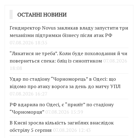
ОСТАННІ НОВИНИ
Гендиректор Novus закликав владу запустити три
механізми підтримки бізнесу після атак РФ
07.08.2026 18:35
“Лякатися не треба”. Коли буде похолодання й чи
повернеться спека: бліц із синоптиком
07.08.2026
18:08
Удар по стадіону “Чорноморець” в Одесі: що
відомо про атаку ворога за день до матчу УПЛ
07.08.2026 16:27
РФ вдарила по Одесі, є “приліт” по стадіону
“Чорноморця”
07.08.2026 15:39
В Києві зросла кількість загиблих внаслідок
обстрілу 5 серпня
07.08.2026 12:43