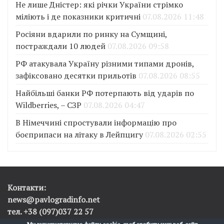
Не лише Дністер: які річки України стрімко
міліють і де показники критичні
07.08.2026 11:48
Росіяни вдарили по ринку на Сумщині,
постраждали 10 людей
07.08.2026 09:58
РФ атакувала Україну різними типами дронів,
зафіксовано десятки прильотів
07.08.2026 08:55
Найбільші банки РФ потерпають від ударів по
Wildberries, – СЗР
07.08.2026 04:47
В Німеччині спростували інформацію про
боєприпаси на літаку в Лейпцигу
07.08.2026 02:55
Контакти:
news@pavlogradinfo.net
тел. +38 (097)037 22 57