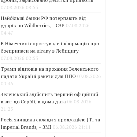
дронів, зафіксовано десятки прильотів
07.08.2026 08:55
Найбільші банки РФ потерпають від
ударів по Wildberries, – СЗР
07.08.2026
04:47
В Німеччині спростували інформацію про
боєприпаси на літаку в Лейпцигу
07.08.2026 02:55
Трамп відповів на прохання Зеленського
надати Україні ракети для ППО
07.08.2026
00:46
Зеленський здійснить перший офіційний
візит до Сербії, відома дата
06.08.2026
21:25
Росія знищила склади з продукцією JTI та
Imperial Brands, – ЗМІ
06.08.2026 21:11