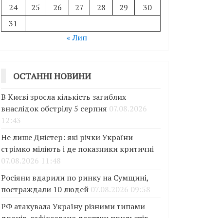
24
25
26
27
28
29
30
31
« Лип
ОСТАННІ НОВИНИ
В Києві зросла кількість загиблих
внаслідок обстрілу 5 серпня
07.08.2026
12:43
Не лише Дністер: які річки України
стрімко міліють і де показники критичні
07.08.2026 11:48
Росіяни вдарили по ринку на Сумщині,
постраждали 10 людей
07.08.2026 09:58
РФ атакувала Україну різними типами