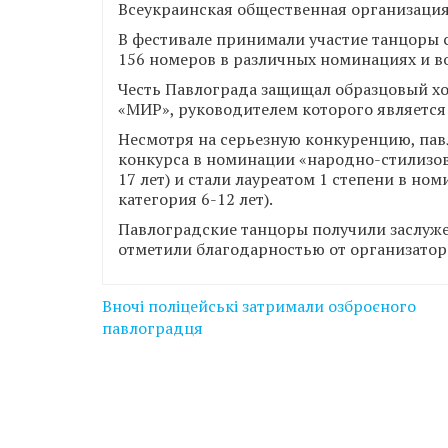
Всеукраинская общественная организация
В фестивале принимали участие танцоры 
156 номеров в различных номинациях и в
Честь Павлограда защищал образцовый х
«МИР», руководителем которого является 
Несмотря на серьезную конкуренцию, па
конкурса в номинации «народно-стилизов
17 лет) и стали лауреатом 1 степени в н
категория 6-12 лет).
Павлоградские танцоры получили заслуже
отметили благодарностью от организатор
Навігація
Вночі поліцейські затримали озброєного
записів
павлоградця