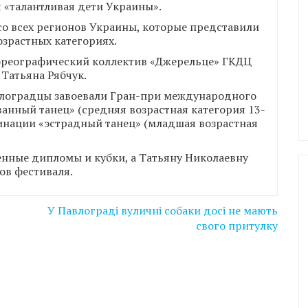
 «талантливая дети Украины».
со всех регионов Украины, которые представили
озрастных категориях.
ореографический коллектив «Джерельце» ГКДЦ
Татьяна Рябчук.
влоградцы завоевали Гран-при международного
анный танец» (средняя возрастная категория 13-
оминации «эстрадный танец» (младшая возрастная
нные дипломы и кубки, а Татьяну Николаевну
ов фестиваля.
У Павлограді вуличні собаки досі не мають
свого притулку