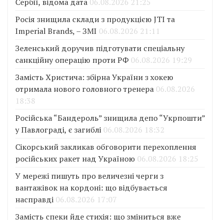
Сербії, відома дата
06.08.2026 21:25
Росія знищила склади з продукцією JTI та
Imperial Brands, – ЗМІ
06.08.2026 21:11
Зеленський доручив підготувати спеціальну
санкційну операцію проти РФ
06.08.2026 19:29
Замість Христича: збірна України з хокею
отримала нового головного тренера
06.08.2026
18:38
Російська “Бандероль” знищила депо “Укрпошти”
у Павлограді, є загиблі
06.08.2026 18:32
Сікорський закликав обговорити перехоплення
російських ракет над Україною
06.08.2026 18:25
У мережі пишуть про величезні черги з
вантажівок на кордоні: що відбувається
насправді
06.08.2026 17:07
Замість спеки йде стихія: що зміниться вже