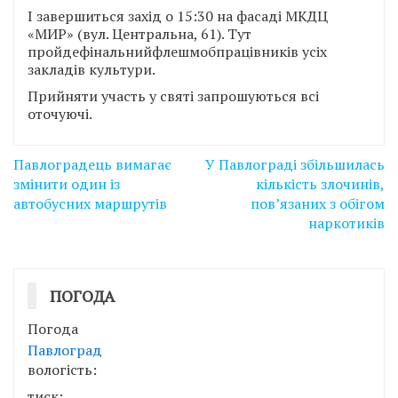
І завершиться захід о 15:30 на фасаді МКДЦ
«МИР» (вул. Центральна, 61). Тут
пройдефінальнийфлешмобпрацівників усіх
закладів культури.
Прийняти участь у святі запрошуються всі
оточуючі.
Навігація
Павлоградець вимагає
У Павлограді збільшилась
записів
змінити один із
кількість злочинів,
автобусних маршрутів
пов’язаних з обігом
наркотиків
ПОГОДА
Погода
Павлоград
вологість:
тиск: