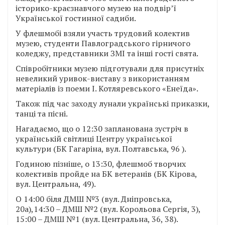
історико-краєзнавчого музею на подвір’ї
Української гостинної садиби.
У флешмобі взяли участь трудовий колектив
музею, студенти Павлоградського гірничого
коледжу, представники ЗМІ та інші гості свята.
Співробітники музею підготували для присутніх
невеликий уривок-виставу з використанням
матеріалів із поеми І. Котляревського «Енеїда».
Також під час заходу лунали українські приказки,
танці та пісні.
Нагадаємо, що о 12:30 запланована зустріч в
українській світлиці Центру української
культури (БК Гагаріна, вул. Полтавська, 96 ).
Годиною пізніше, о 13:30, флешмоб творчих
колективів пройде на БК ветеранів (БК Кірова,
вул. Центральна, 49).
О 14:00 біля ДМШ №3 (вул. Дніпровська,
20а),14:30 – ДМШ №2 (вул. Корольова Сергія, 3),
15:00 – ДМШ №1 (вул. Центральна, 36, 38).