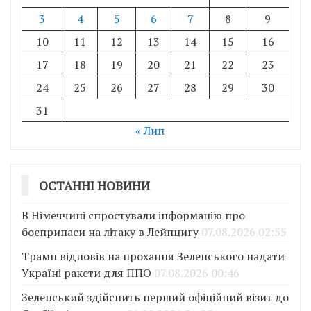
3
4
5
6
7
8
9
10
11
12
13
14
15
16
17
18
19
20
21
22
23
24
25
26
27
28
29
30
31
« Лип
ОСТАННІ НОВИНИ
В Німеччині спростували інформацію про
боєприпаси на літаку в Лейпцигу
07.08.2026 02:55
Трамп відповів на прохання Зеленського надати
Україні ракети для ППО
07.08.2026 00:46
Зеленський здійснить перший офіційний візит до