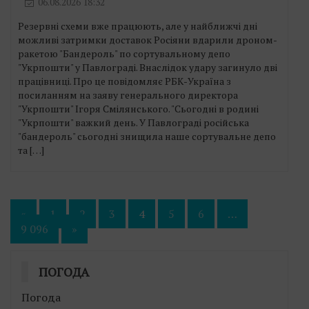
06.08.2026 18:32
Резервні схеми вже працюють, але у найближчі дні
можливі затримки доставок Росіяни вдарили дроном-
ракетою "Бандероль" по сортувальному депо
"Укрпошти" у Павлограді. Внаслідок удару загинуло дві
працівниці. Про це повідомляє РБК-Україна з
посиланням на заяву генерального директора
"Укрпошти" Ігоря Смілянського. "Сьогодні в родині
"Укрпошти" важкий день. У Павлограді російська
"бандероль" сьогодні знищила наше сортувальне депо
та […]
Пагінація
«
1
2
3
4
5
6
…
9 096
»
записів
ПОГОДА
Погода