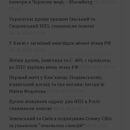
танкери в Чорному морі, – Bloomberg
08.08.2026
13:05
Українські дрони уразили Ільський та
Сизранський НПЗ, спалахнули пожежі
08.08.2026 11:10
У Києві є загиблий внаслідок нічної атаки РФ
08.08.2026 10:22
Летіли дрони, балістика та С-400, є прильоти:
як ППО відбила нічну атаку РФ
08.08.2026 09:27
Перший матч у Кам’янець-Подільському,
іспанський досвід та гра ногами: інтерв’ю
Нікіти Федотова
08.08.2026 09:00
Дрони атакували одразу два НПЗ в Росії:
спалахнули пожежі
08.08.2026 08:11
Зеленський та Сибіга подякували Сенату США
за ухвалення “пекельних санкцій”
08.08.2026