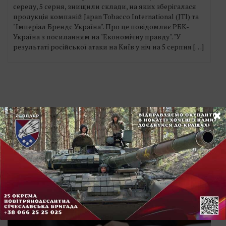
середу, 5 серня, знищили склади, на яких зберігалася
продукція компаній Japan Tobacco International (JTI) та
"Імперіал Брендс Україна". Про це повідомляє РБК-
Україна з посиланням на "Економічну правду". "У
результаті російської атаки на Київ у ніч на 5 серпня […]