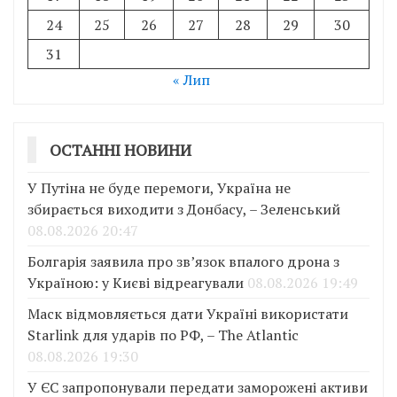
24
25
26
27
28
29
30
31
« Лип
ОСТАННІ НОВИНИ
У Путіна не буде перемоги, Україна не
збирається виходити з Донбасу, – Зеленський
08.08.2026 20:47
Болгарія заявила про зв’язок впалого дрона з
Україною: у Києві відреагували
08.08.2026 19:49
Маск відмовляється дати Україні використати
Starlink для ударів по РФ, – The Atlantic
08.08.2026 19:30
У ЄС запропонували передати заморожені активи