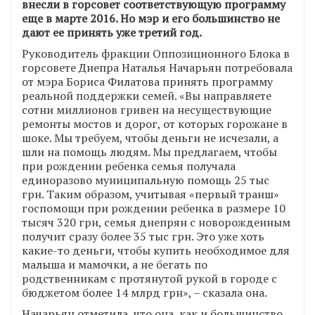
внесли в горсовет соответствующую программу
еще в марте 2016. Но мэр и его большинство не
дают ее принять уже третий год.
Руководитель фракции Оппозиционного Блока в
горсовете Днепра Наталья Начарьян потребовала
от мэра Бориса Филатова принять программу
реальной поддержки семей. «Вы направляете
сотни миллионов гривен на несуществующие
ремонты мостов и дорог, от которых горожане в
шоке. Мы требуем, чтобы деньги не исчезали, а
шли на помощь людям. Мы предлагаем, чтобы
при рождении ребенка семья получала
единоразово муниципальную помощь 25 тыс
грн. Таким образом, учитывая «первый транш»
госпомощи при рождении ребенка в размере 10
тысяч 320 грн, семья днепрян с новорожденным
получит сразу более 35 тыс грн. Это уже хоть
какие-то деньги, чтобы купить необходимое для
малыша и мамочки, а не бегать по
родственникам с протянутой рукой в городе с
бюджетом более 14 млрд грн», – сказала она.
Начарьян отметила, что она, как и большинство