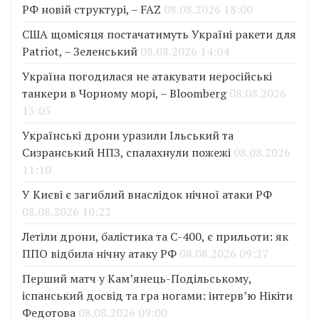
РФ новій структурі, – FAZ
08.08.2026 18:00
США щомісяця постачатимуть Україні ракети для
Patriot, – Зеленський
08.08.2026 14:04
Україна погодилася не атакувати неросійські
танкери в Чорному морі, – Bloomberg
08.08.2026
13:05
Українські дрони уразили Ільський та
Сизранський НПЗ, спалахнули пожежі
08.08.2026
11:10
У Києві є загиблий внаслідок нічної атаки РФ
08.08.2026 10:22
Летіли дрони, балістика та С-400, є прильоти: як
ППО відбила нічну атаку РФ
08.08.2026 09:27
Перший матч у Кам’янець-Подільському,
іспанський досвід та гра ногами: інтерв’ю Нікіти
Федотова
08.08.2026 09:00