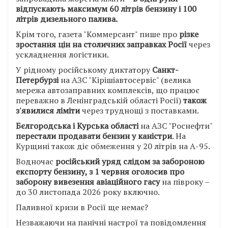
відпускають максимум 60 літрів бензину і 100
літрів дизельного палива.
Крім того, газета "Коммерсант" пише про
різке
зростання цін на столичних заправках
Росії
через
ускладнення логістики.
У рідному російському диктатору
Санкт-
Петербурзі
на АЗС "Кірішіавтосервіс" (велика
мережа автозаправних комплексів, що працює
переважно в Ленінградській області Росії)
також
з'явилися ліміти
через труднощі з поставками.
Бєлгородська і Курська області
на АЗС "Роснефти"
перестали продавати бензин у каністри
. На
Курщині також діє обмеження у 20 літрів на А-95.
Водночас
російський уряд слідом за забороною
експорту бензину, з 1 червня оголосив про
заборону вивезення авіаційного гасу
на півроку –
до 30 листопада 2026 року включно.
Паливної кризи в Росії ще немає?
Незважаючи на панічні настрої та повідомлення