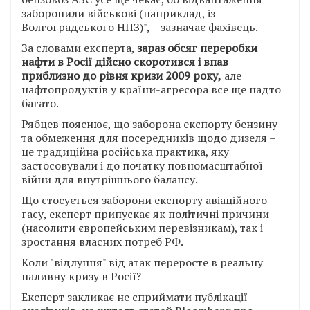
заборонили військові (наприклад, із
Волгоградського НПЗ)", – зазначає фахівець.
За словами експерта,
зараз обсяг переробки
нафти в Росії дійсно скоротився і впав
приблизно до рівня кризи 2009 року,
але
нафтопродуктів у країни-агресора все ще надто
багато.
Рябцев пояснює, що заборона експорту бензину
та обмеження для посередників щодо дизеля –
це традиційна російська практика, яку
застосовували і до початку повномасштабної
війни для внутрішнього балансу.
Що стосується заборони експорту авіаційного
гасу, експерт припускає як політичні причини
(насолити європейським перевізникам), так і
зростання власних потреб РФ.
Коли "відлуння" від атак переросте в реальну
паливну кризу в Росії?
Експерт закликає не сприймати публікації