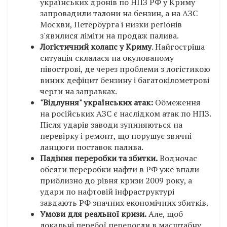
українських дронів по НПЗ РФ у Криму
запровадили талони на бензин, а на АЗС
Москви, Петербурга і низки регіонів
з'явилися ліміти на продаж палива.
Логістичний колапс у Криму
. Найгостріша
ситуація склалася на окупованому
півострові, де через проблеми з логістикою
виник дефіцит бензину і багатокілометрові
черги на заправках.
"Відлуння" українських атак:
Обмеження
на російських АЗС є наслідком атак по НПЗ.
Після ударів заводи зупиняються на
перевірку і ремонт, що порушує звичні
ланцюги поставок палива.
Падіння переробки та збитки.
Водночас
обсяги переробки нафти в РФ уже впали
приблизно до рівня кризи 2009 року, а
удари по нафтовій інфраструктурі
завдають РФ значних економічних збитків.
Умови для реальної кризи.
Але, щоб
локальні перебої переросли в масштабну