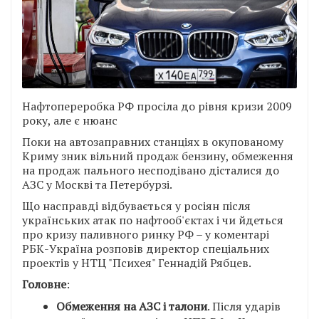
Нафтопереробка РФ просіла до рівня кризи 2009
року, але є нюанс
Поки на автозаправних станціях в окупованому
Криму зник вільний продаж бензину, обмеження
на продаж пального несподівано дісталися до
АЗС у Москві та Петербурзі.
Що насправді відбувається у росіян після
українських атак по нафтооб'єктах і чи йдеться
про кризу паливного ринку РФ – у коментарі
РБК-Україна розповів директор спеціальних
проектів у НТЦ "Психея" Геннадій Рябцев.
Головне
:
Обмеження на АЗС і талони
. Після ударів