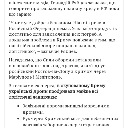
в іноземних медіа, Геннадій Рябцев зазначає, що
говорити про глобальну паливну кризу в РФ поки
що зарано.
"У них усе добре з бензином. Ніякої кризи в
Російській Федерації немає. Усіх нафтопродуктів
достатньо для задоволення всіх потреб. А
локальна проблема в Криму пов'язана з тим, що
наші військові добре попрацювали над
логістикою", – зазначає Рябцев.
Нагадаємо, що Сили оборони встановили
вогневий контроль над трасою, яка з'єднує
російський Ростов-на-Дону з Кримом через
Маріуполь і Мелітополь.
За словами експерта,
в окупованому Криму
українські дрони пообривали майже всі
логістичні ланцюжки:
Залізничні пороми знищені морськими
дронами.
Рух через Кримський міст для небезпечних
вантажів заборонено через страх нових