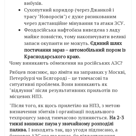
вибухів.
Сухопутний коридор (через Джанкой і
трасу "Новоросія") є дуже ризикованим
через дистанційне мінування та атаки ЗСУ.
Феодосійська нафтобаза виведена з ладу
майже повністю, тому накопичувати великі
запаси окупанти не можуть.
Єдиний шлях
постачання зараз – автомобільний пором із
Краснодарського краю.
Чому виникають обмеження на російських АЗС?
Рябцев пояснює, що ліміти на заправках у Москві,
Петербурзі чи Бєлгороді – це тимчасові та
ситуативні проблеми. Вони виникають як
"відлуння" після результативних прильотів по
місцевих НПЗ.
"Після того, як щось прилетіло на НПЗ, з метою
визначення збитків і організації подальшого
техпроцесу завод тимчасово зупиняється.
На 2-3
тижні виникає пауза у звичайному розподілі
палива.
І виходить так, що угоди підписано, а
бензовоз АЗС усе ще чекає, бо відвантаження