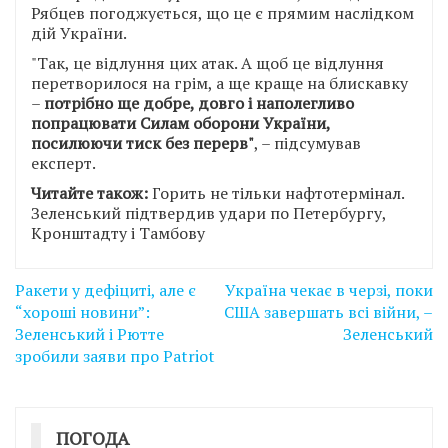
Рябцев погоджується, що це є прямим наслідком
дій України.
"Так, це відлуння цих атак. А щоб це відлуння
перетворилося на грім, а ще краще на блискавку
–
потрібно ще добре, довго і наполегливо
попрацювати Силам оборони України,
посилюючи тиск без перерв"
, – підсумував
експерт.
Читайте також:
Горить не тільки нафтотермінал.
Зеленський підтвердив удари по Петербургу,
Кронштадту і Тамбову
Навігація
Ракети у дефіциті, але є
Україна чекає в черзі, поки
записів
“хороші новини”:
США завершать всі війни, –
Зеленський і Рютте
Зеленський
зробили заяви про Patriot
ПОГОДА