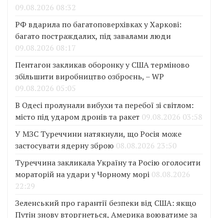
09.08.2026 08:32
РФ вдарила по багатоповерхівках у Харкові:
багато постраждалих, під завалами люди
09.08.2026 08:17
Пентагон закликав оборонку у США терміново
збільшити виробництво озброєнь, – WP
09.08.2026 05:05
В Одесі пролунали вибухи та перебої зі світлом:
місто під ударом дронів та ракет
09.08.2026 03:58
У МЗС Туреччини натякнули, що Росія може
застосувати ядерну зброю
08.08.2026 23:50
Туреччина закликала Україну та Росію оголосити
мораторій на удари у Чорному морі
08.08.2026
22:29
Зеленський про гарантії безпеки від США: якщо
Путін знову вторгнеться, Америка воюватиме за