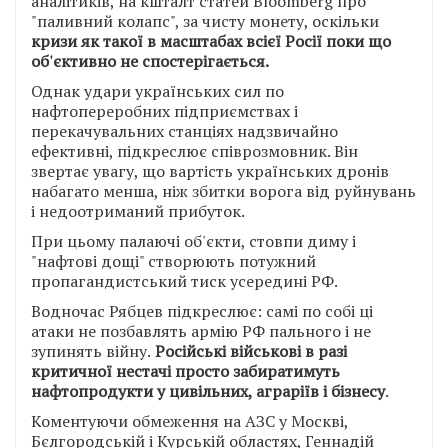
аналітиків, на кшталт статей Bloomberg про
"паливний колапс", за чисту монету, оскільки
кризи як такої в масштабах всієї Росії поки що
об'єктивно не спостерігається.
Однак удари українських сил по
нафтопереробних підприємствах і
перекачувальних станціях надзвичайно
ефективні, підкреслює співрозмовник. Він
звертає увагу, що вартість українських дронів
набагато менша, ніж збитки ворога від руйнувань
і недоотриманий прибуток.
При цьому палаючі об'єкти, стовпи диму і
"нафтові дощі" створюють потужний
пропагандистський тиск усередині РФ.
Водночас Рябцев підкреслює: самі по собі ці
атаки не позбавлять армію РФ пального і не
зупинять війну.
Російські військові в разі
критичної нестачі просто забиратимуть
нафтопродукти у цивільних, аграріїв і бізнесу
.
Коментуючи обмеження на АЗС у Москві,
Бєлгородській і Курській областях, Геннадій