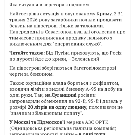
Яка ситуація в агресора з паливом
Найгостріша ситуація в окупованому Криму. З 31
травня 2026 року загарбники почали продавати
бензин на півострові тільки за талонами.
Напередодні в Севастополі взагалі оголосили про
тимчасове припинення продажу пального з
виключенням для "оперативних служб".
Читайте також:
Від Путіна приховують, що Росія
по дурості йде до кризи, – Зеленський
На півострові зберігаються багатокілометрові
черги за бензином.
Також окупаційна влада бореться з дефіцитом,
вводячи ліміти з видачі бензину А-95 на добу на
одні руки. Так,
на Луганщині
росіяни
запровадили обмеження на 92-й, 95-й і дизель у
розмірі
20 літрів на одну людину
, пояснюючи це
"значним збільшенням попиту".
У Москві та Підмосков'ї
мережа АЗС ОРТК
(Одинцовська регіональна паливна компанія)
запровадила жорсткі ліміти –
в одні руки