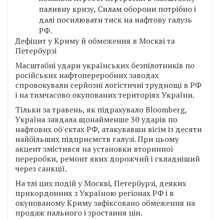
паливну кризу, Силам оборони потрібно і
далі посилювати тиск на нафтову галузь
РФ.
Дефіцит у Криму й обмеження в Москві та
Петербурзі
Масштабні удари українських безпілотників по
російських нафтопереробних заводах
спровокували серйозні логістичні труднощі в РФ
і на тимчасово окупованих територіях України.
Тільки за травень, як підрахувало Bloomberg,
Україна завдала щонайменше 30 ударів по
нафтових об'єктах РФ, атакувавши вісім із десяти
найбільших підприємств галузі. При цьому
акцент змістився на установки вторинної
переробки, ремонт яких дорожчий і складніший
через санкції.
На тлі цих подій у Москві, Петербурзі, деяких
прикордонних з Україною регіонах РФ і в
окупованому Криму зафіксовано обмеження на
продаж пального і зростання цін.