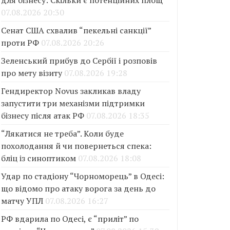
для бізнесу: Скільки є потенційних площ
07.08.2026 20:30
Сенат США схвалив “пекельні санкції”
проти РФ
07.08.2026 20:26
Зеленський прибув до Сербії і розповів
про мету візиту
07.08.2026 19:28
Гендиректор Novus закликав владу
запустити три механізми підтримки
бізнесу після атак РФ
07.08.2026 18:35
“Лякатися не треба”. Коли буде
похолодання й чи повернеться спека:
бліц із синоптиком
07.08.2026 18:08
Удар по стадіону “Чорноморець” в Одесі:
що відомо про атаку ворога за день до
матчу УПЛ
07.08.2026 16:27
РФ вдарила по Одесі, є “приліт” по