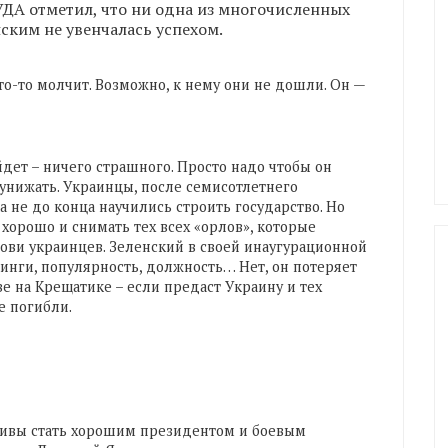
ДА отметил, что ни одна из многочисленных
ским не увенчалась успехом.
то-то молчит. Возможно, к нему они не дошли. Он —
йдет – ничего страшного. Просто надо чтобы он
 унижать. Украинцы, после семисотлетнего
а не до конца научились строить государство. Но
хорошо и снимать тех всех «орлов», которые
рови украинцев. Зеленский в своей инаугурационной
тинги, популярность, должность… Нет, он потеряет
ве на Крещатике – если предаст Украину и тех
е погибли.
ективы стать хорошим президентом и боевым