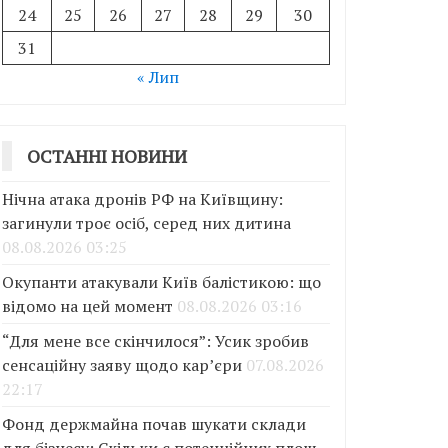
24
25
26
27
28
29
30
31
« Лип
ОСТАННІ НОВИНИ
Нічна атака дронів РФ на Київщину:
загинули троє осіб, серед них дитина
08.08.2026 03:25
Окупанти атакували Київ балістикою: що
відомо на цей момент
08.08.2026 03:16
“Для мене все скінчилося”: Усик зробив
сенсаційну заяву щодо кар’єри
07.08.2026
22:17
Фонд держмайна почав шукати склади