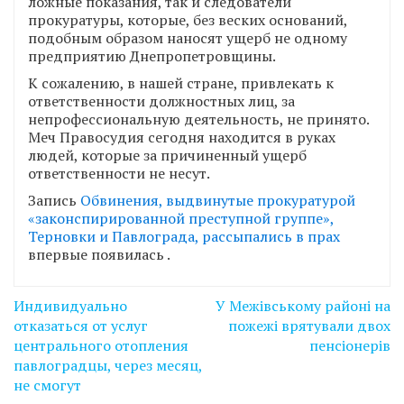
ложные показания, так и следователи
прокуратуры, которые, без веских оснований,
подобным образом наносят ущерб не одному
предприятию Днепропетровщины.
К сожалению, в нашей стране, привлекать к
ответственности должностных лиц, за
непрофессиональную деятельность, не принято.
Меч Правосудия сегодня находится в руках
людей, которые за причиненный ущерб
ответственности не несут.
Запись
Обвинения, выдвинутые прокуратурой
«законспирированной преступной группе»,
Терновки и Павлограда, рассыпались в прах
впервые появилась
.
Навігація
Индивидуально
У Межівському районі на
записів
отказаться от услуг
пожежі врятували двох
центрального отопления
пенсіонерів
павлоградцы, через месяц,
не смогут