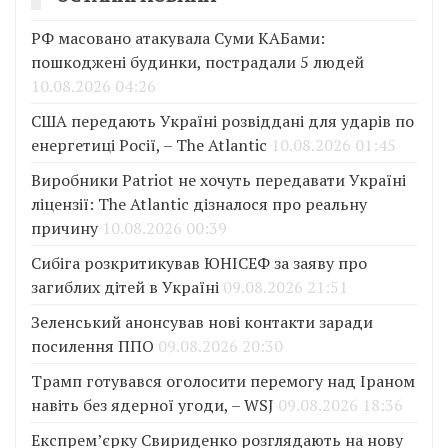
РФ масовано атакувала Суми КАБами:
пошкоджені будинки, пострадали 5 людей
10.08.2026 04:26
США передають Україні розвіддані для ударів по
енергетиці Росії, – The Atlantic
10.08.2026 01:45
Виробники Patriot не хочуть передавати Україні
ліцензії: The Atlantic дізналося про реальну
причину
10.08.2026 00:39
Сибіга розкритикував ЮНІСЕФ за заяву про
загиблих дітей в Україні
09.08.2026 21:51
Зеленський анонсував нові контакти заради
посилення ППО
09.08.2026 20:30
Трамп готувався оголосити перемогу над Іраном
навіть без ядерної угоди, – WSJ
09.08.2026 18:36
Експрем’єрку Свириденко розглядають на нову