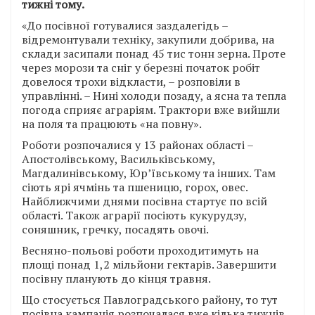
тижні тому.
«До посівної готувалися заздалегідь –
відремонтували техніку, закупили добрива, на
склади засипали понад 45 тис тонн зерна. Проте
через морози та сніг у березні початок робіт
довелося трохи відкласти, – розповіли в
управлінні. – Нині холоди позаду, а ясна та тепла
погода сприяє аграріям. Трактори вже вийшли
на поля та працюють «на повну».
Роботи розпочалися у 13 районах області –
Апостолівському, Васильківському,
Магдалинівському, Юр’ївському та інших. Там
сіють ярі ячмінь та пшеницю, горох, овес.
Найближчими днями посівна стартує по всій
області. Також аграрії посіють кукурудзу,
соняшник, гречку, посадять овочі.
Весняно-польові роботи проходитимуть на
площі понад 1,2 мільйони гектарів. Завершити
посівну планують до кінця травня.
Що стосується Павлоградського району, то тут
посівна кампанія розпочалася вже кілька тижнів