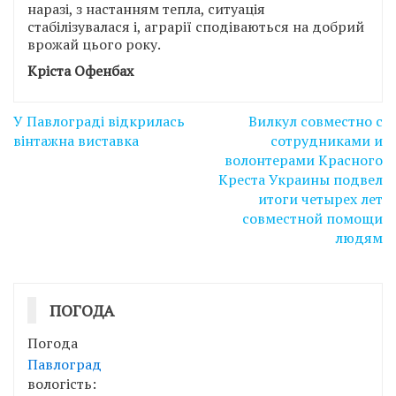
наразі, з настанням тепла, ситуація
стабілізувалася і, аграрії сподіваються на добрий
врожай цього року.
Кріста Офенбах
Навігація
У Павлограді відкрилась
Вилкул совместно с
записів
вінтажна виставка
сотрудниками и
волонтерами Красного
Креста Украины подвел
итоги четырех лет
совместной помощи
людям
ПОГОДА
Погода
Павлоград
вологість: