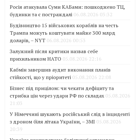
Росія атакувала Суми КАБами: пошкоджено ТЦ,
будинки та є постраждалі
06.08.2026 03:32
Будівництво 15 військових кораблів на честь
Трампа можуть коштувати майже 300 млрд
доларів, – NYT
06.08.2026 00:53
Залужний після критики назвав себе
прихильником НАТО
05.08.2026 22:16
Кабмін завершив аудит виконання планів
стійкості, що у пріоритеті
05.08.2026 22:08
Бізнес під прицілом: чи чекати дефіциту та
стрибка цін через удари РФ по складах
05.08.2026
21:03
У Німеччині шукають російський слід в інциденті
з дроном біля літака України, – ЗМІ
05.08.2026
20:39
Україна знищуватиме балістичні установки