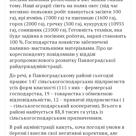
тому. Наші аграрії сіють на полях овес (під час
весняно-польових робіт планується засіяти 100
га), ярі ячмінь (7000 га) та пшеницю (1600 га),
горох (2000 га), гречку (300 га), кукурудзу (10933
га), соняшник (21000 га). Готовність техніки, яка
буде задіяна в посівних роботах, наразі становить
100 %. Господарства повністю забезпечені
паливно-мастильними матеріалами. Про це
кореспонденту повідомили у відділі
агропромислового розвитку Павлоградської
райдержадміністрації.
До речі, в Павлоградському районі сьогодні
працює 147 сільськогосподарських підприємств
усіх форм власності (115 з них – фермерські
господарства, 19 – товариства з обмеженою
відповідальністю, 12 – приватні підприємства і 1
– сільськогосподарський кооператив). Всього в
районі налічується 88,8 тисяч га угідь із
сільськогосподарським призначенням.
В рай адміністрації кажуть, хоча погодні умови в
березні і внесли свої негативні корективи, але