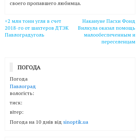
своего пропавшего любимца.
Навігація
+2 млн тонн угля в счет
Накануне Пасхи Фонд
записів
2018-го от шахтеров ДТЭК
Вилкула оказал помощь
Павлоградуголь
малообеспеченным и
переселенцам
ПОГОДА
Погода
Павлоград
вологість:
тиск:
вітер:
Погода на 10 днів від
sinoptik.ua