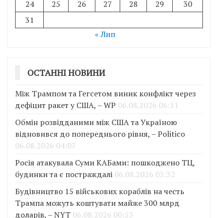
24
25
26
27
28
29
30
31
« Лип
ОСТАННІ НОВИНИ
Між Трампом та Гегсетом виник конфлікт через
дефіцит ракет у США, – WP
06.08.2026 06:11
Обмін розвідданими між США та Україною
відновився до попереднього рівня, – Politico
06.08.2026 04:07
Росія атакувала Суми КАБами: пошкоджено ТЦ,
будинки та є постраждалі
06.08.2026 03:32
Будівництво 15 військових кораблів на честь
Трампа можуть коштувати майже 300 млрд
доларів, – NYT
06.08.2026 00:53