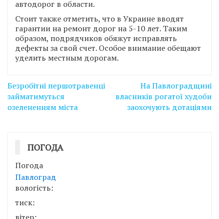
автодорог в области.
Стоит также отметить, что в Украине вводят
гарантии на ремонт дорог на 5-10 лет. Таким
образом, подрядчиков обяжут исправлять
дефекты за свой счет. Особое внимание обещают
уделить местным дорогам.
Навігація
Безробітні першотравенці
На Павлоградщині
записів
займатимуться
власників рогатої худоби
озелененням міста
заохочують дотаціями
ПОГОДА
Погода
Павлоград
вологість:
тиск:
вітер: