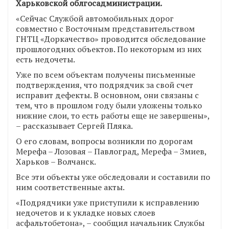
Харьковской облгосадминистрации.
«Сейчас Службой автомобильных дорог
совместно с Восточным представительством
ГНТЦ «Доркачество» проводится обследование
прошлогодних объектов. По некоторым из них
есть недочеты.
Уже по всем объектам получены письменные
подтверждения, что подрядчик за свой счет
исправит дефекты. В основном, они связаны с
тем, что в прошлом году были уложены только
нижние слои, то есть работы еще не завершены»,
– рассказывает Сергей Пляка.
О его словам, вопросы возникли по дорогам
Мерефа – Лозовая – Павлоград, Мерефа – Змиев,
Харьков – Волчанск.
Все эти объекты уже обследовали и составили по
ним соответственные акты.
«Подрядчики уже приступили к исправлению
недочетов и к укладке новых слоев
асфальтобетона», – сообщил начальник Службы