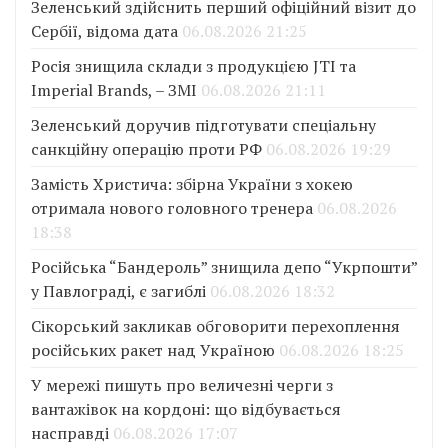
Зеленський здійснить перший офіційний візит до
Сербії, відома дата
06.08.2026 21:25
Росія знищила склади з продукцією JTI та
Imperial Brands, – ЗМІ
06.08.2026 21:11
Зеленський доручив підготувати спеціальну
санкційну операцію проти РФ
06.08.2026 19:29
Замість Христича: збірна України з хокею
отримала нового головного тренера
06.08.2026
18:38
Російська “Бандероль” знищила депо “Укрпошти”
у Павлограді, є загиблі
06.08.2026 18:32
Сікорський закликав обговорити перехоплення
російських ракет над Україною
06.08.2026 18:25
У мережі пишуть про величезні черги з
вантажівок на кордоні: що відбувається
насправді
06.08.2026 17:07