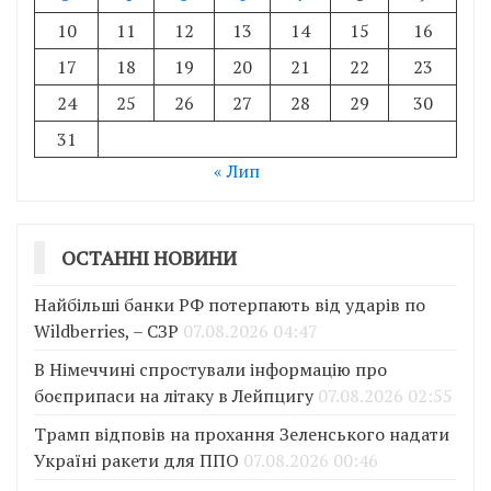
10
11
12
13
14
15
16
17
18
19
20
21
22
23
24
25
26
27
28
29
30
31
« Лип
ОСТАННІ НОВИНИ
Найбільші банки РФ потерпають від ударів по
Wildberries, – СЗР
07.08.2026 04:47
В Німеччині спростували інформацію про
боєприпаси на літаку в Лейпцигу
07.08.2026 02:55
Трамп відповів на прохання Зеленського надати
Україні ракети для ППО
07.08.2026 00:46