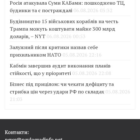
Росія атакувала Суми КАБами: пошкоджено ТЦ,
будинки та є постраждалі
06.08.2026 03:32
Будівництво 15 військових кораблів на честь
Трампа можуть коштувати майже 300 млрд
доларів, – NYT
06.08.2026 00:53
Залужний після критики назвав себе
прихильником НАТО
05.08.2026 22:16
Кабмін завершив аудит виконання планів
стійкості, що у пріоритеті
05.08.2026 22:08
Бізнес під прицілом: чи чекати дефіциту та
стрибка цін через удари РФ по складах
05.08.2026
21:03
Контакти:
news@pavlogradinfo.net