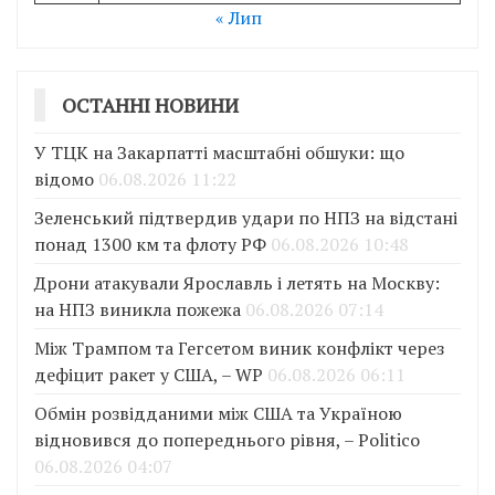
« Лип
ОСТАННІ НОВИНИ
У ТЦК на Закарпатті масштабні обшуки: що
відомо
06.08.2026 11:22
Зеленський підтвердив удари по НПЗ на відстані
понад 1300 км та флоту РФ
06.08.2026 10:48
Дрони атакували Ярославль і летять на Москву:
на НПЗ виникла пожежа
06.08.2026 07:14
Між Трампом та Гегсетом виник конфлікт через
дефіцит ракет у США, – WP
06.08.2026 06:11
Обмін розвідданими між США та Україною
відновився до попереднього рівня, – Politico
06.08.2026 04:07