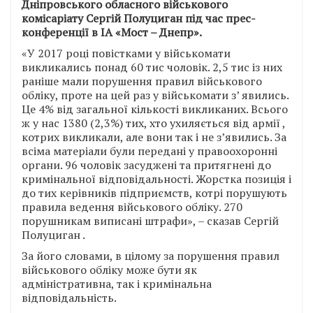
Дніпровського обласного військового
комісаріату Сергій Полуциган під час прес-
конференції в ІА «Мост – Днепр».
«У 2017 році повістками у військомати
викликались понад 60 тис чоловік. 2,5 тис із них
раніше мали порушення правил військового
обліку, проте на цей раз у військомати з’ явились.
Це 4% від загальної кількості викликаних. Всього
ж у нас 1380 (2,3%) тих, хто ухиляється від армії ,
котрих викликали, але вони так і не з’явились. За
всіма матеріали були передані у правоохоронні
органи. 96 чоловік засуджені та притягнені до
кримінальної відповідальності. Жорстка позиція і
до тих керівників підприємств, котрі порушують
правила ведення військового обліку. 270
порушникам виписані штрафи», – сказав Сергій
Полуциган .
За його словами, в цілому за порушення правил
військового обліку може бути як
адміністративна, так і кримінальна
відповідальність.