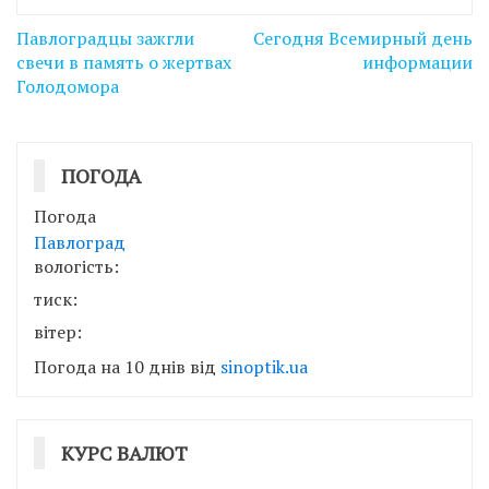
Навігація
​Павлоградцы зажгли
Сегодня Всемирный день
записів
свечи в память о жертвах
информации
Голодомора
ПОГОДА
Погода
Павлоград
вологість:
тиск:
вітер:
Погода на 10 днів від
sinoptik.ua
КУРС ВАЛЮТ