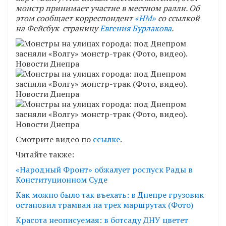
монстр принимает участие в местном ралли. Об
этом сообщает корреспондент
«НМ»
со ссылкой
на Фейсбук-страницу
Евгения Бурлакова
.
Смотрите видео по
ссылке
.
Читайте также:
«Народный Фронт» обжалует роспуск Рады в
Конституционном Суде
Как можно было так въехать: в Днепре грузовик
остановил трамваи на трех маршрутах (Фото)
Красота неописуемая: в ботсаду ДНУ цветет