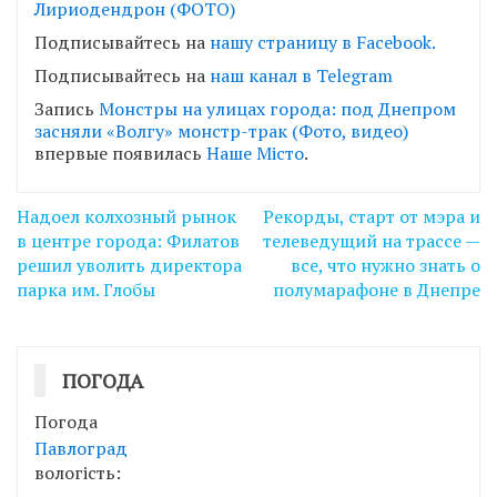
Лириодендрон (ФОТО)
Подписывайтесь на
нашу страницу в Facebook.
Подписывайтесь на
наш канал в Telegram
Запись
Монстры на улицах города: под Днепром
засняли «Волгу» монстр-трак (Фото, видео)
впервые появилась
Наше Місто
.
Навігація
Надоел колхозный рынок
Рекорды, старт от мэра и
записів
в центре города: Филатов
телеведущий на трассе —
решил уволить директора
все, что нужно знать о
парка им. Глобы
полумарафоне в Днепре
ПОГОДА
Погода
Павлоград
вологість: