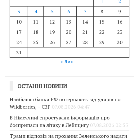
1
2
3
4
5
6
7
8
9
10
11
12
13
14
15
16
17
18
19
20
21
22
23
24
25
26
27
28
29
30
31
« Лип
ОСТАННІ НОВИНИ
Найбільші банки РФ потерпають від ударів по
Wildberries, – СЗР
07.08.2026 04:47
В Німеччині спростували інформацію про
боєприпаси на літаку в Лейпцигу
07.08.2026 02:55
Трамп відповів на прохання Зеленського надати