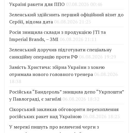
Україні ракети для ППО
07.08.2026 00:46
Зеленський здійснить перший офіційний візит до
Сербії, відома дата
06.08.2026 21:25
Росія знищила склади з продукцією JTI та
Imperial Brands, – ЗМІ
06.08.2026 21:11
Зеленський доручив підготувати спеціальну
санкційну операцію проти РФ
06.08.2026 19:29
Замість Христича: збірна України з хокею
отримала нового головного тренера
06.08.2026
18:38
Російська “Бандероль” знищила депо “Укрпошти”
у Павлограді, є загиблі
06.08.2026 18:32
Сікорський закликав обговорити перехоплення
російських ракет над Україною
06.08.2026 18:25
У мережі пишуть про величезні черги з