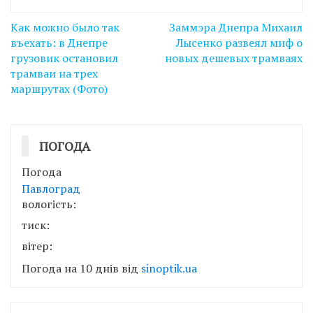
Навігація
Как можно было так
Заммэра Днепра Михаил
записів
въехать: в Днепре
Лысенко развеял миф о
грузовик остановил
новых дешевых трамваях
трамваи на трех
маршрутах (Фото)
ПОГОДА
Погода
Павлоград
вологість:
тиск:
вітер:
Погода на 10 днів від
sinoptik.ua