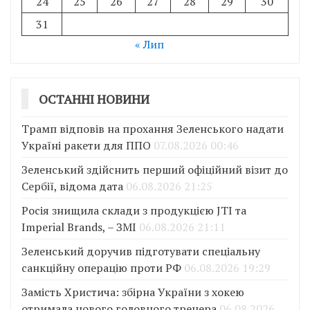
24
25
26
27
28
29
30
31
« Лип
ОСТАННІ НОВИНИ
Трамп відповів на прохання Зеленського надати
Україні ракети для ППО
07.08.2026 00:46
Зеленський здійснить перший офіційний візит до
Сербії, відома дата
06.08.2026 21:25
Росія знищила склади з продукцією JTI та
Imperial Brands, – ЗМІ
06.08.2026 21:11
Зеленський доручив підготувати спеціальну
санкційну операцію проти РФ
06.08.2026 19:29
Замість Христича: збірна України з хокею
отримала нового головного тренера
06.08.2026