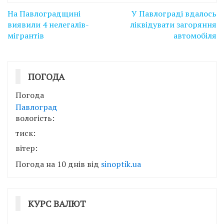
Навігація
На Павлоградщині
У Павлограді вдалось
записів
виявили 4 нелегалів-
ліквідувати загоряння
мігрантів
автомобіля
ПОГОДА
Погода
Павлоград
вологість:
тиск:
вітер:
Погода на 10 днів від
sinoptik.ua
КУРС ВАЛЮТ