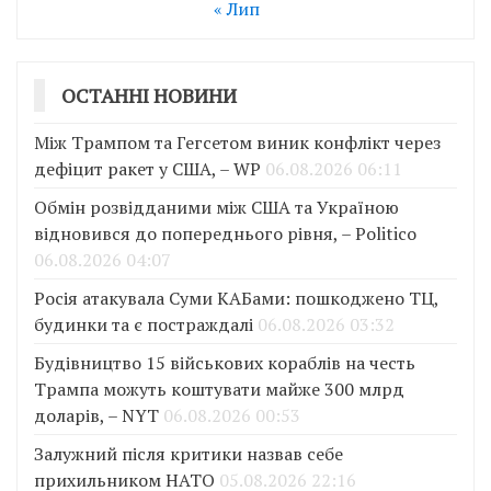
« Лип
ОСТАННІ НОВИНИ
Між Трампом та Гегсетом виник конфлікт через
дефіцит ракет у США, – WP
06.08.2026 06:11
Обмін розвідданими між США та Україною
відновився до попереднього рівня, – Politico
06.08.2026 04:07
Росія атакувала Суми КАБами: пошкоджено ТЦ,
будинки та є постраждалі
06.08.2026 03:32
Будівництво 15 військових кораблів на честь
Трампа можуть коштувати майже 300 млрд
доларів, – NYT
06.08.2026 00:53
Залужний після критики назвав себе
прихильником НАТО
05.08.2026 22:16