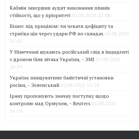
Кабмін завершив аудит виконання планів
стійкості, що у пріоритеті
05.08.2026 22:08
Бізнес під прицілом: чи чекати дефіциту та
стрибка цін через удари РФ по складах
05.08.2026
21:03
У Німеччині шукають російський слід в інциденті
з дроном біля літака України, – ЗМІ
05.08.2026
20:39
Україна знищуватиме балістичні установки
росіян, – Зеленський
05.08.2026 17:58
Ірану пропонують значну поступку щодо
контролю над Ормузом, – Reuters
05.08.2026
16:54