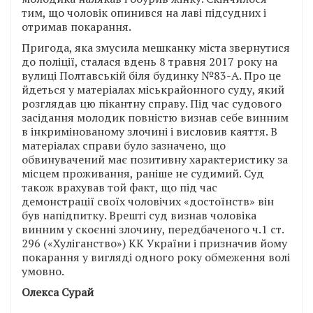
тим, що чоловік опинився на лаві підсудних і
отримав покарання.
Пригода, яка змусила мешканку міста звернутися
до поліції, сталася вдень 8 травня 2017 року на
вулиці Полтавській біля будинку №83-А. Про це
йдеться у матеріалах міськрайонного суду, який
розглядав цю пікантну справу. Під час судового
засідання молодик повністю визнав себе винним
в інкримінованому злочині і висловив каяття. В
матеріалах справи було зазначено, що
обвинувачений має позитивну характеристику за
місцем проживання, раніше не судимий. Суд
також врахував той факт, що під час
демонстрації своїх чоловічих «достоїнств» він
був напідпитку. Врешті суд визнав чоловіка
винним у скоєнні злочину, передбаченого ч.1 ст.
296 («Хуліганство») КК України і призначив йому
покарання у вигляді одного року обмеження волі
умовно.
Олекса Сурай