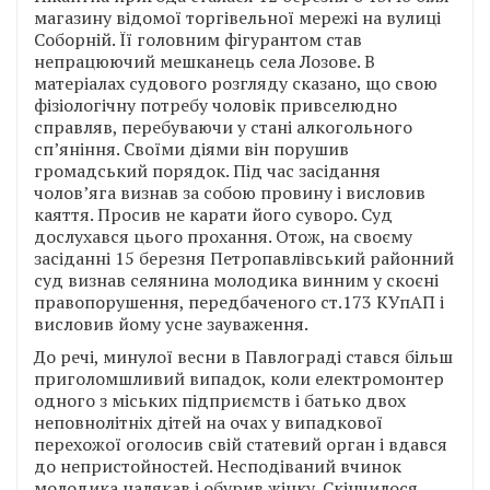
магазину відомої торгівельної мережі на вулиці
Соборній. Її головним фігурантом став
непрацюючий мешканець села Лозове. В
матеріалах судового розгляду сказано, що свою
фізіологічну потребу чоловік привселюдно
справляв, перебуваючи у стані алкогольного
сп’яніння. Своїми діями він порушив
громадський порядок. Під час засідання
чолов’яга визнав за собою провину і висловив
каяття. Просив не карати його суворо. Суд
дослухався цього прохання. Отож, на своєму
засіданні 15 березня Петропавлівський районний
суд визнав селянина молодика винним у скоєні
правопорушення, передбаченого ст.173 КУпАП і
висловив йому усне зауваження.
До речі, минулої весни в Павлограді стався більш
приголомшливий випадок, коли електромонтер
одного з міських підприємств і батько двох
неповнолітніх дітей на очах у випадкової
перехожої оголосив свій статевий орган і вдався
до непристойностей. Несподіваний вчинок
молодика налякав і обурив жінку. Скінчилося