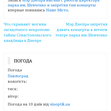
парка им. Шевченко и запретил там концерты
впервые появилась
Наше Місто
.
Навігація
Что скрывают могилы
Мэр Днепра запретил
записів
загадочного некрополя:
давать концерты в летнем
тайны Севастопольского
театре парка им. Шевченко
кладбища в Днепре
ПОГОДА
Погода
Павлоград
вологість:
тиск:
вітер:
Погода на 10 днів від
sinoptik.ua