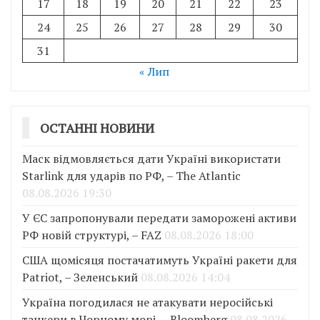
17
18
19
20
21
22
23
24
25
26
27
28
29
30
31
« Лип
ОСТАННІ НОВИНИ
Маск відмовляється дати Україні використати
Starlink для ударів по РФ, – The Atlantic
08.08.2026 19:30
У ЄС запропонували передати заморожені активи
РФ новій структурі, – FAZ
08.08.2026 18:00
США щомісяця постачатимуть Україні ракети для
Patriot, – Зеленський
08.08.2026 14:04
Україна погодилася не атакувати неросійські
танкери в Чорному морі, – Bloomberg
08.08.2026