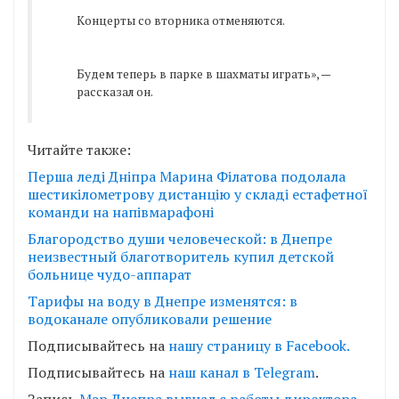
Концерты со вторника отменяются.
Будем теперь в парке в шахматы играть», —
рассказал он.
Читайте также:
Перша леді Дніпра Марина Філатова подолала
шестикілометрову дистанцію у складі естафетної
команди на напівмарафоні
Благородство души человеческой: в Днепре
неизвестный благотворитель купил детской
больнице чудо-аппарат
Тарифы на воду в Днепре изменятся: в
водоканале опубликовали решение
Подписывайтесь на
нашу страницу в Facebook.
Подписывайтесь на
наш канал в Telegram
.
Запись
Мэр Днепра выгнал с работы директора