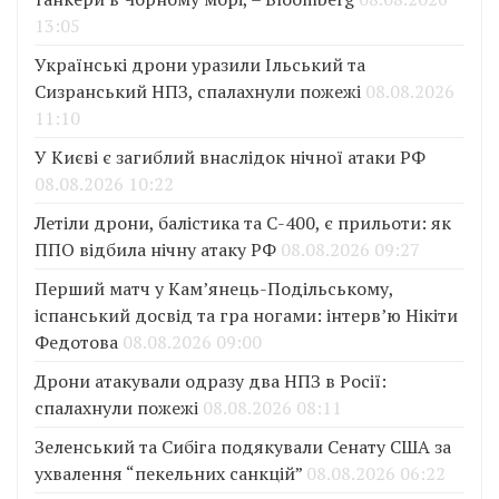
13:05
Українські дрони уразили Ільський та
Сизранський НПЗ, спалахнули пожежі
08.08.2026
11:10
У Києві є загиблий внаслідок нічної атаки РФ
08.08.2026 10:22
Летіли дрони, балістика та С-400, є прильоти: як
ППО відбила нічну атаку РФ
08.08.2026 09:27
Перший матч у Кам’янець-Подільському,
іспанський досвід та гра ногами: інтерв’ю Нікіти
Федотова
08.08.2026 09:00
Дрони атакували одразу два НПЗ в Росії:
спалахнули пожежі
08.08.2026 08:11
Зеленський та Сибіга подякували Сенату США за
ухвалення “пекельних санкцій”
08.08.2026 06:22