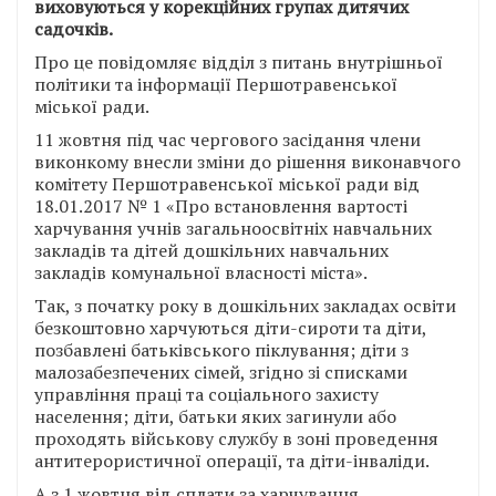
виховуються у корекційних групах дитячих
садочків.
Про це повідомляє відділ з питань внутрішньої
політики та інформації Першотравенської
міської ради.
11 жовтня під час чергового засідання члени
виконкому внесли зміни до рішення виконавчого
комітету Першотравенської міської ради від
18.01.2017 № 1 «Про встановлення вартості
харчування учнів загальноосвітніх навчальних
закладів та дітей дошкільних навчальних
закладів комунальної власності міста».
Так, з початку року в дошкільних закладах освіти
безкоштовно харчуються діти-сироти та діти,
позбавлені батьківського піклування; діти з
малозабезпечених сімей, згідно зі списками
управління праці та соціального захисту
населення; діти, батьки яких загинули або
проходять військову службу в зоні проведення
антитерористичної операції, та діти-інваліди.
А з 1 жовтня від сплати за харчування