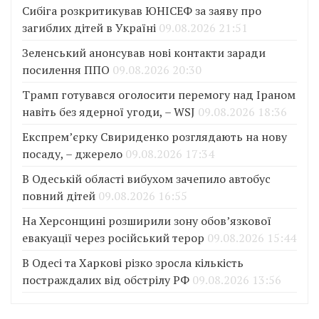
Сибіга розкритикував ЮНІСЕФ за заяву про
загиблих дітей в Україні
09.08.2026 21:51
Зеленський анонсував нові контакти заради
посилення ППО
09.08.2026 20:30
Трамп готувався оголосити перемогу над Іраном
навіть без ядерної угоди, – WSJ
09.08.2026 18:36
Експрем’єрку Свириденко розглядають на нову
посаду, – джерело
09.08.2026 17:34
В Одеській області вибухом зачепило автобус
повний дітей
09.08.2026 16:55
На Херсонщині розширили зону обов’язкової
евакуації через російський терор
09.08.2026 15:44
В Одесі та Харкові різко зросла кількість
постраждалих від обстрілу РФ
09.08.2026 13:56