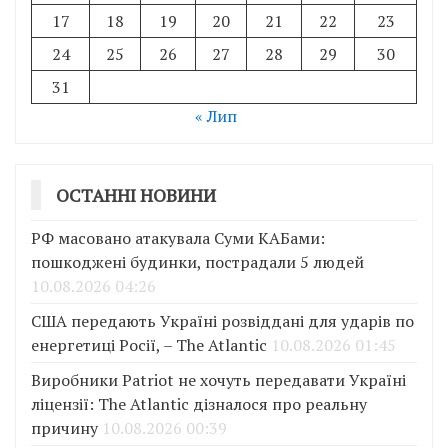
17
18
19
20
21
22
23
24
25
26
27
28
29
30
31
« Лип
ОСТАННІ НОВИНИ
РФ масовано атакувала Суми КАБами:
пошкоджені будинки, пострадали 5 людей
10.08.2026 04:26
США передають Україні розвіддані для ударів по
енергетиці Росії, – The Atlantic
10.08.2026 01:45
Виробники Patriot не хочуть передавати Україні
ліцензії: The Atlantic дізналося про реальну
причину
10.08.2026 00:39