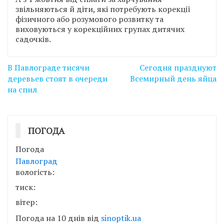
звільняються й діти, які потребують корекції
фізичного або розумового розвитку та
виховуються у корекційних групах дитячих
садочків.
Навігація
В Павлограде тисячи
Сегодня празднуют
записів
деревьев стоят в очереди
Всемирный день яйца
на спил
ПОГОДА
Погода
Павлоград
вологість:
тиск:
вітер:
Погода на 10 днів від
sinoptik.ua