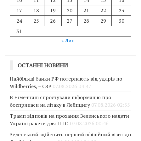
17
18
19
20
21
22
23
24
25
26
27
28
29
30
31
« Лип
ОСТАННІ НОВИНИ
Найбільші банки РФ потерпають від ударів по
Wildberries, – СЗР
07.08.2026 04:47
В Німеччині спростували інформацію про
боєприпаси на літаку в Лейпцигу
07.08.2026 02:55
Трамп відповів на прохання Зеленського надати
Україні ракети для ППО
07.08.2026 00:46
Зеленський здійснить перший офіційний візит до