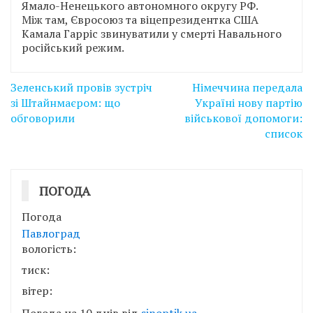
Ямало-Ненецького автономного округу РФ.
Між там, Євросоюз та віцепрезидентка США
Камала Гарріс звинуватили у смерті Навального
російський режим.
Навігація
Зеленський провів зустріч
Німеччина передала
записів
зі Штайнмаєром: що
Україні нову партію
обговорили
військової допомоги:
список
ПОГОДА
Погода
Павлоград
вологість:
тиск:
вітер:
Погода на 10 днів від
sinoptik.ua