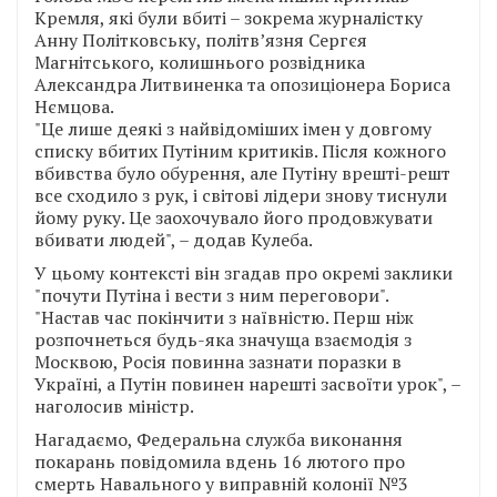
Кремля, які були вбиті – зокрема журналістку
Анну Політковську, політв’язня Сергєя
Магнітського, колишнього розвідника
Александра Литвиненка та опозиціонера Бориса
Нємцова.
"Це лише деякі з найвідоміших імен у довгому
списку вбитих Путіним критиків. Після кожного
вбивства було обурення, але Путіну врешті-решт
все сходило з рук, і світові лідери знову тиснули
йому руку. Це заохочувало його продовжувати
вбивати людей", – додав Кулеба.
У цьому контексті він згадав про окремі заклики
"почути Путіна і вести з ним переговори".
"Настав час покінчити з наївністю. Перш ніж
розпочнеться будь-яка значуща взаємодія з
Москвою, Росія повинна зазнати поразки в
Україні, а Путін повинен нарешті засвоїти урок", –
наголосив міністр.
Нагадаємо, Федеральна служба виконання
покарань повідомила вдень 16 лютого про
смерть Навального у виправній колонії №3