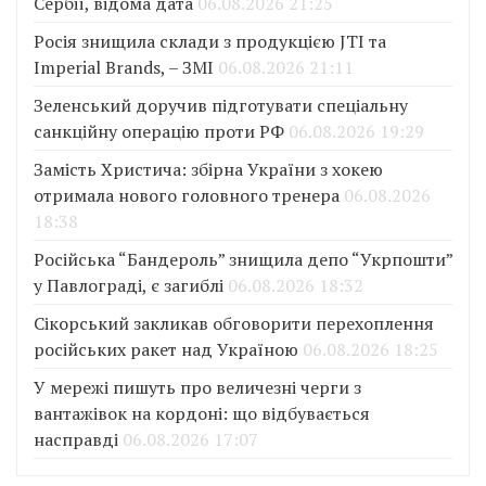
Сербії, відома дата
06.08.2026 21:25
Росія знищила склади з продукцією JTI та
Imperial Brands, – ЗМІ
06.08.2026 21:11
Зеленський доручив підготувати спеціальну
санкційну операцію проти РФ
06.08.2026 19:29
Замість Христича: збірна України з хокею
отримала нового головного тренера
06.08.2026
18:38
Російська “Бандероль” знищила депо “Укрпошти”
у Павлограді, є загиблі
06.08.2026 18:32
Сікорський закликав обговорити перехоплення
російських ракет над Україною
06.08.2026 18:25
У мережі пишуть про величезні черги з
вантажівок на кордоні: що відбувається
насправді
06.08.2026 17:07