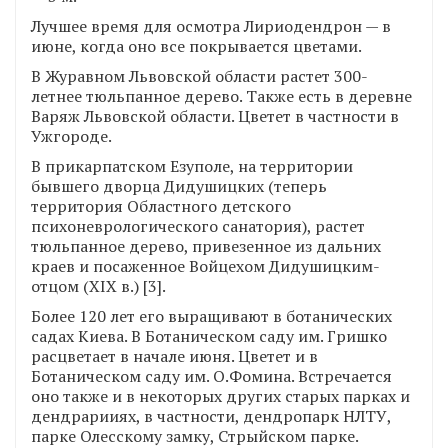
Лучшее время для осмотра Лириодендрон — в
июне, когда оно все покрывается цветами.
В Журавном Львовской области растет 300-
летнее тюльпанное дерево. Также есть в деревне
Варяж Львовской области. Цветет в частности в
Ужгороде.
В прикарпатском Езуполе, на территории
бывшего дворца Дидушицких (теперь
территория Областного детского
психоневрологического санатория), растет
тюльпанное дерево, привезенное из дальних
краев и посаженное Войцехом Дидушицким-
отцом (XIX в.) [3].
Более 120 лет его выращивают в ботанических
садах Киева. В Ботаническом саду им. Гришко
расцветает в начале июня. Цветет и в
Ботаническом саду им. О.Фомина. Встречается
оно также и в некоторых других старых парках и
дендрарииях, в частности, дендропарк НЛТУ,
парке Олесскому замку, Стрыйском парке.