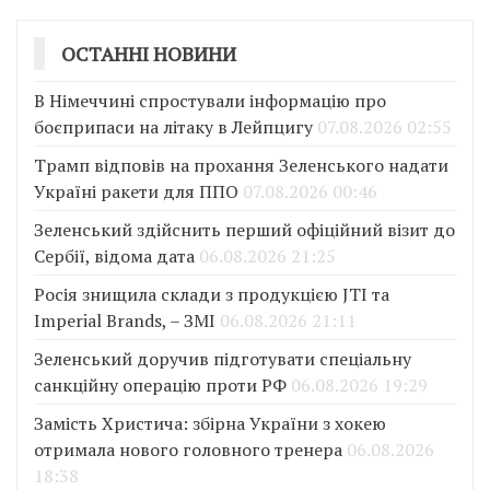
ОСТАННІ НОВИНИ
В Німеччині спростували інформацію про
боєприпаси на літаку в Лейпцигу
07.08.2026 02:55
Трамп відповів на прохання Зеленського надати
Україні ракети для ППО
07.08.2026 00:46
Зеленський здійснить перший офіційний візит до
Сербії, відома дата
06.08.2026 21:25
Росія знищила склади з продукцією JTI та
Imperial Brands, – ЗМІ
06.08.2026 21:11
Зеленський доручив підготувати спеціальну
санкційну операцію проти РФ
06.08.2026 19:29
Замість Христича: збірна України з хокею
отримала нового головного тренера
06.08.2026
18:38