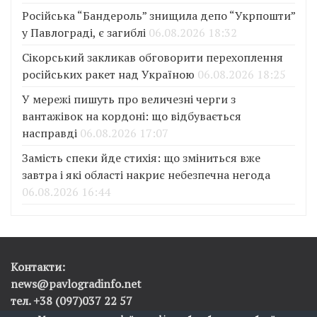
Російська “Бандероль” знищила депо “Укрпошти”
у Павлограді, є загиблі
06.08.2026 18:32
Сікорський закликав обговорити перехоплення
російських ракет над Україною
06.08.2026 18:25
У мережі пишуть про величезні черги з
вантажівок на кордоні: що відбувається
насправді
06.08.2026 17:07
Замість спеки йде стихія: що зміниться вже
завтра і які області накриє небезпечна негода
06.08.2026 16:44
Контакти:
news@pavlogradinfo.net
тел. +38 (097)037 22 57