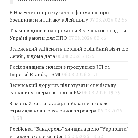
В Німеччині спростували інформацію про
боєприпаси на літаку в Лейпцигу
07.08.2026 02:55
Трамп відповів на прохання Зеленського надати
Україні ракети для ППО
07.08.2026 00:46
Зеленський здійснить перший офіційний візит до
Сербії, відома дата
06.08.2026 21:25
Росія знищила склади з продукцією JTI та
Imperial Brands, – ЗМІ
06.08.2026 21:11
Зеленський доручив підготувати спеціальну
санкційну операцію проти РФ
06.08.2026 19:29
Замість Христича: збірна України з хокею
отримала нового головного тренера
06.08.2026
18:38
Російська “Бандероль” знищила депо “Укрпошти”
у Павлограді, є загиблі
06.08.2026 18:32