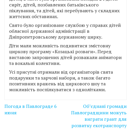
сиріт, дітей, позбавлених батьківського
піклування, та дітей, які перебувають у складних
життєвих обставинах.
Свято було організоване службою у справах дітей
обласної державної адміністрації в
Дніпропетровському державному цирку.
Діти мали можливість подивитися змістовну
циркову програму «Козацькі розваги». Перед
виставою запрошених дітей розважали аніматори
та вокальні колективи.
Усі присутні отримали від організаторів свята
подарунки та харчові набори, а також багато
позитивних вражень від циркового шоу та
можливість поспілкуватися з однолітками.
Навігація
Погода в Павлограде 6
Об’єднані громади
записів
июня
Павлоградщини можуть
виграти грант для
розвитку екотранспорту