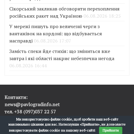
Сікорський закликав обговорити перехоплення
російських ракет над Україною
06.08.2026 18:25
У мережі пишуть про величезні черги з
вантажівок на кордоні: що відбувається
насправді
06.08.2026 17:07
Замість спеки йде стихія: що зміниться вже
завтра і які області накриє небезпечна негода
06.08.2026 16:44
Контакти:
news@pavlogradinfo.net
тел. +38 (097)037 22 57
Ми використовуємо файли cookie, щоб зробити наш веб-сайт
максимально цікавим для вас. Натиснувши «Прийняти», ви дозволяєте
використовувати файли cookie на нашому веб-сайті
Прийняти
Pavlograd.info © 2017-2026