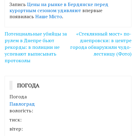
Запись
Цены на рынке в Бердянске перед
курортным сезоном удивляют
впервые
появилась
Наше Місто
.
Навігація
Потенциальные убийцы за
«Стеклянный мост» по-
записів
рулем в Днепре бьют
днепровски: в центре
рекорды: в полиции не
города обнаружили чудо-
успевают выписывать
лестницу (Фото)
протоколы
ПОГОДА
Погода
Павлоград
вологість:
тиск:
вітер: