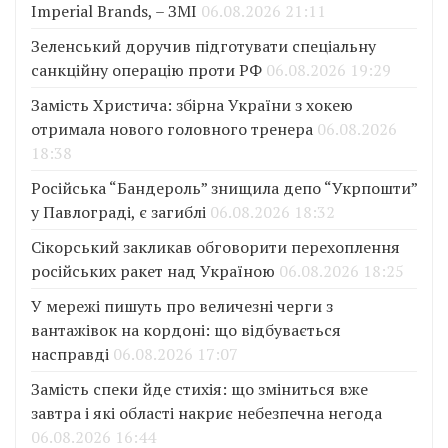
Imperial Brands, – ЗМІ
06.08.2026 21:11
Зеленський доручив підготувати спеціальну
санкційну операцію проти РФ
06.08.2026 19:29
Замість Христича: збірна України з хокею
отримала нового головного тренера
06.08.2026
18:38
Російська “Бандероль” знищила депо “Укрпошти”
у Павлограді, є загиблі
06.08.2026 18:32
Сікорський закликав обговорити перехоплення
російських ракет над Україною
06.08.2026 18:25
У мережі пишуть про величезні черги з
вантажівок на кордоні: що відбувається
насправді
06.08.2026 17:07
Замість спеки йде стихія: що зміниться вже
завтра і які області накриє небезпечна негода
06.08.2026 16:44