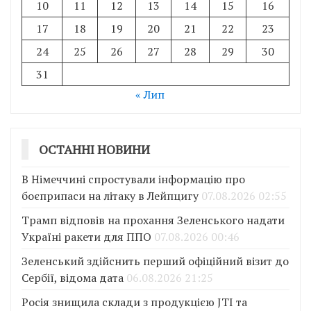
10
11
12
13
14
15
16
17
18
19
20
21
22
23
24
25
26
27
28
29
30
31
« Лип
ОСТАННІ НОВИНИ
В Німеччині спростували інформацію про
боєприпаси на літаку в Лейпцигу
07.08.2026 02:55
Трамп відповів на прохання Зеленського надати
Україні ракети для ППО
07.08.2026 00:46
Зеленський здійснить перший офіційний візит до
Сербії, відома дата
06.08.2026 21:25
Росія знищила склади з продукцією JTI та