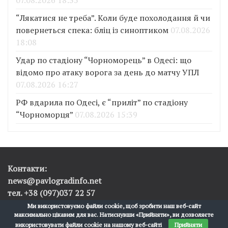
“Лякатися не треба”. Коли буде похолодання й чи
повернеться спека: бліц із синоптиком
07.08.2026
18:08
Удар по стадіону “Чорноморець” в Одесі: що
відомо про атаку ворога за день до матчу УПЛ
07.08.2026 16:27
РФ вдарила по Одесі, є “приліт” по стадіону
“Чорноморця”
07.08.2026 15:39
Контакти:
news@pavlogradinfo.net
тел. +38 (097)037 22 57
Ми використовуємо файли cookie, щоб зробити наш веб-сайт
максимально цікавим для вас. Натиснувши «Прийняти», ви дозволяєте
використовувати файли cookie на нашому веб-сайті
Прийняти
Pavlograd.info © 2017-2026