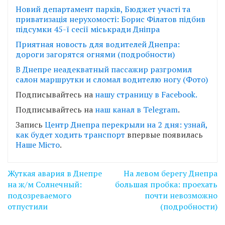
Новий департамент парків, Бюджет участі та
приватизація нерухомості: Борис Філатов підбив
підсумки 45-ї сесії міськради Дніпра
Приятная новость для водителей Днепра:
дороги загорятся огнями (подробности)
В Днепре неадекватный пассажир разгромил
салон маршрутки и сломал водителю ногу (Фото)
Подписывайтесь на
нашу страницу в Facebook.
Подписывайтесь на
наш канал в Telegram
.
Запись
Центр Днепра перекрыли на 2 дня: узнай,
как будет ходить транспорт
впервые появилась
Наше Місто
.
Навігація
Жуткая авария в Днепре
На левом берегу Днепра
записів
на ж/м Солнечный:
большая пробка: проехать
подозреваемого
почти невозможно
отпустили
(подробности)