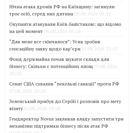
Нічна атака дронів РФ на Київщину: загинули
троє осіб, серед них дитина
08.08.2026 03:25
Окупанти атакували Київ балістикою: що відомо
на цей момент
08.08.2026 03:16
“Для мене все скінчилося”: Усик зробив
сенсаційну заяву щодо кар’єри
07.08.2026 22:17
Фонд держмайна почав шукати склади для
бізнесу: Скільки є потенційних площ
07.08.2026
20:30
Сенат США схвалив “пекельні санкції” проти РФ
07.08.2026 20:26
Зеленський прибув до Сербії і розповів про мету
візиту
07.08.2026 19:28
Гендиректор Novus закликав владу запустити три
механізми підтримки бізнесу після атак РФ
07.08.2026 18:35