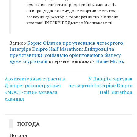
почали виставляти корпоративні команди. Ця
співпраця дає таке чудове спортивне свято», –
зазначив директор з корпоративних відносин
компанії INTERPIPE Дмитро Кисилевський.
Запись
Борис Філатов про учасників четвертого
Interpipe Dnipro Half Marathon: Дніпровці та
представники соціально орієнтованого бізнесу
дуже згуртовані
впервые появилась
Наше Місто
.
Навігація
Архитектурные страсти в
У Дніпрі стартував
записів
Днепре: реконструкция
четвертий Interpipe Dnipro
«МОСТ-сити» вызвала
Half Marathon
скандал
ПОГОДА
Погода