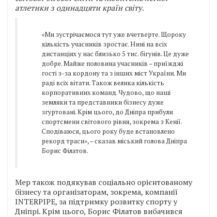
атлетики з одинадцяти країн світу.
«Ми зустрічаємося тут уже вчетверте. Щороку
кількість учасників зростає. Нині на всіх
дистанціях у нас близько 5 тис. бігунів. Це дуже
добре. Майже половина учасників – приїжджі
гості з-за кордону та з інших міст України. Ми
раді всіх вітати. Також велика кількість
корпоративних команд. Чудово, що наші
земляки та представники бізнесу дуже
згуртовані. Крім цього, до Дніпра прибули
спортсмени світового рівня, зокрема з Кенії.
Сподіваюся, цього року буде встановлено
рекорд траси», – сказав міський голова Дніпра
Борис Філатов.
Мер також подякував соціально орієнтованому
бізнесу та організаторам, зокрема, компанії
INTERPIPE, за підтримку розвитку спорту у
Дніпрі. Крім цього, Борис Філатов вибачився