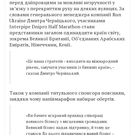
перед дніпровцями за можливі незручності у
зв’язку з перекриттям руху на деяких вулицях. За
словами генерального менеджера компанії Run
Ukraine Дмитра Черніцького, учасниками
Interpipe Dnipro Half Marathon стали
представники загалом одинадцяти країн світу,
зокрема Великої Британії, Об’єднаних Арабських
Еміратів, Німеччини, Кенії.
«Це наша стратегія – виходити на міжнародний
рівень, залучати учасників із ближніх країн», –
сказав Дмитро Черніцький.
Також у компанії титульного спонсора пояснили,
завдяки чому напівмарафон набирає обертів.
«Ви бачите яскравий приклад співпраці
великого бізнесу з місцевими громадами.
Великий бізнес надав підтримку, й тому це
сталося. До цього підключився малий бізнес –