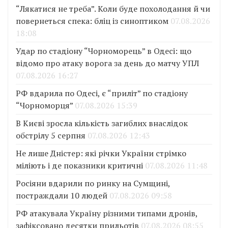
“Лякатися не треба”. Коли буде похолодання й чи
повернеться спека: бліц із синоптиком
07.08.2026
18:08
Удар по стадіону “Чорноморець” в Одесі: що
відомо про атаку ворога за день до матчу УПЛ
07.08.2026 16:27
РФ вдарила по Одесі, є “приліт” по стадіону
“Чорноморця”
07.08.2026 15:39
В Києві зросла кількість загиблих внаслідок
обстрілу 5 серпня
07.08.2026 12:43
Не лише Дністер: які річки України стрімко
міліють і де показники критичні
07.08.2026 11:48
Росіяни вдарили по ринку на Сумщині,
постраждали 10 людей
07.08.2026 09:58
РФ атакувала Україну різними типами дронів,
зафіксовано десятки прильотів
07.08.2026 08:55