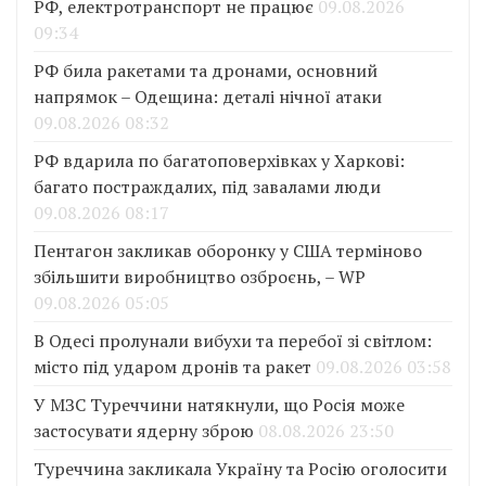
РФ, електротранспорт не працює
09.08.2026
09:34
РФ била ракетами та дронами, основний
напрямок – Одещина: деталі нічної атаки
09.08.2026 08:32
РФ вдарила по багатоповерхівках у Харкові:
багато постраждалих, під завалами люди
09.08.2026 08:17
Пентагон закликав оборонку у США терміново
збільшити виробництво озброєнь, – WP
09.08.2026 05:05
В Одесі пролунали вибухи та перебої зі світлом:
місто під ударом дронів та ракет
09.08.2026 03:58
У МЗС Туреччини натякнули, що Росія може
застосувати ядерну зброю
08.08.2026 23:50
Туреччина закликала Україну та Росію оголосити