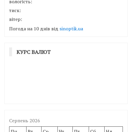
вологість:
тиск:
вітер:
Погода на 10 днів від
sinoptik.ua
КУРС ВАЛЮТ
Серпень 2026
Пн
Вт
Ср
Чт
Пт
Сб
Нд