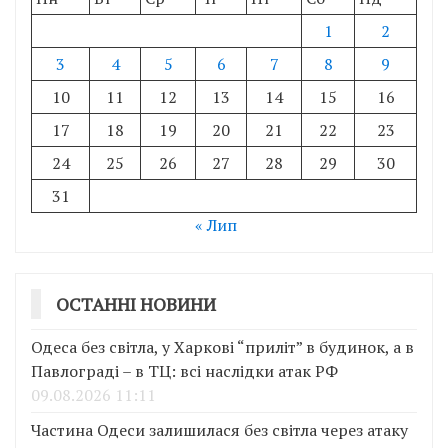
1
2
3
4
5
6
7
8
9
10
11
12
13
14
15
16
17
18
19
20
21
22
23
24
25
26
27
28
29
30
31
« Лип
ОСТАННІ НОВИНИ
Одеса без світла, у Харкові “приліт” в будинок, а в
Павлограді – в ТЦ: всі наслідки атак РФ
09.08.2026 11:11
Частина Одеси залишилася без світла через атаку