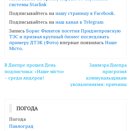
системы Starlink
Подписывайтесь на
нашу страницу в Facebook.
Подписывайтесь на
наш канал в Telegram
Запись
Борис Филатов посетил Приднепровскую
ТЭС и призвал крупный бизнес последовать
примеру ДТЭК (Фото)
впервые появилась
Наше
Місто
.
Навігація
В Днепре прошел День
Заммэра Днепра
записів
подписчика: «Наше місто»
пригрозил
– среди лидеров!
коммунальщикам
увольнениями: причины
ПОГОДА
Погода
Павлоград