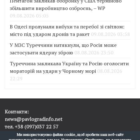
Пентагон закликав оборонку у США терміново
збільшити виробництво озброєнь, – WP
09.08.2026 05:05
В Одесі пролунали вибухи та перебої зі світлом:
місто під ударом дронів та ракет
09.08.2026 03:58
У МЗС Туреччини натякнули, що Росія може
застосувати ядерну зброю
08.08.2026 23:50
Туреччина закликала Україну та Росію оголосити
мораторій на удари у Чорному морі
08.08.2026
22:29
Контакти:
news@pavlogradinfo.net
тел. +38 (097)037 22 57
Ми використовуємо файли cookie, щоб зробити наш веб-сайт
максимально цікавим для вас. Натиснувши «Прийняти», ви дозволяєте