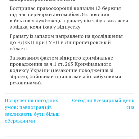
Боєприпас правоохоронці виявили 13 березня
під час перевірки автомобіля. Як пояснив
військовослужбовець, гранату він забув викласти
з мішка, коли їхав у відпустку.
Гранату із запалом направлено на дослідження
до НДЕКЦ при ГУНП в Дніпропетровській
області.
За вказаним фактом відкрито кримінальне
провадження за ч.1 ст. 263 Кримінального
кодексу України (незаконне поводження зі
зброєю, бойовими припасами або вибуховими
речовинами).
Навігація
Погіршення погодних
Сегодня Всемирный день
записів
умов: павлоградців
сна
закликають бути більш
обережними