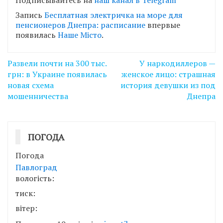
Запись
Бесплатная электричка на море для
пенсионеров Днепра: расписание
впервые
появилась
Наше Місто
.
Навігація
Развели почти на 300 тыс.
У наркодиллеров —
записів
грн: в Украине появилась
женское лицо: страшная
новая схема
история девушки из под
мошенничества
Днепра
ПОГОДА
Погода
Павлоград
вологість:
тиск:
вітер: