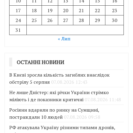
10
11
12
13
14
15
16
17
18
19
20
21
22
23
24
25
26
27
28
29
30
31
« Лип
ОСТАННІ НОВИНИ
В Києві зросла кількість загиблих внаслідок
обстрілу 5 серпня
07.08.2026 12:43
Не лише Дністер: які річки України стрімко
міліють і де показники критичні
07.08.2026 11:48
Росіяни вдарили по ринку на Сумщині,
постраждали 10 людей
07.08.2026 09:58
РФ атакувала Україну різними типами дронів,