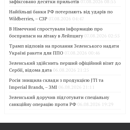
зафіксовано десятки прильотів
07.08.2026 08:55
Найбільші банки РФ потерпають від ударів по
Wildberries, – СЗР
07.08.2026 04:47
В Німеччині спростували інформацію про
боєприпаси на літаку в Лейпцигу
07.08.2026 02:55
Трамп відповів на прохання Зеленського надати
Україні ракети для ППО
07.08.2026 00:46
Зеленський здійснить перший офіційний візит до
Сербії, відома дата
06.08.2026 21:25
Росія знищила склади з продукцією JTI та
Imperial Brands, – ЗМІ
06.08.2026 21:11
Зеленський доручив підготувати спеціальну
санкційну операцію проти РФ
06.08.2026 19:29